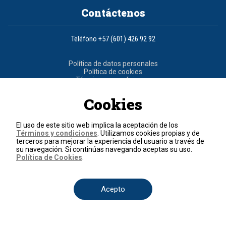
Contáctenos
Teléfono
+57 (601) 426 92 92
Política de datos personales
Política de cookies
Términos y condiciones
Cookies
© 2026, RCN Medios.
Todos los derechos reservados.
Organización Ardila Lülle - www.oal.com.co
El uso de este sitio web implica la aceptación de los
Términos y condiciones
. Utilizamos cookies propias y de
terceros para mejorar la experiencia del usuario a través de
su navegación. Si continúas navegando aceptas su uso.
Política de Cookies
.
Acepto