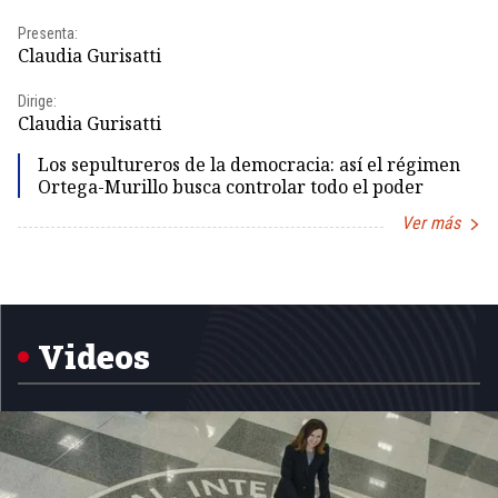
Presenta:
Pr
Claudia Gurisatti
Id
Dirige:
Dir
Claudia Gurisatti
Id
Los sepultureros de la democracia: así el régimen
Ortega-Murillo busca controlar todo el poder
Ver más
Item
1
of
5
Videos