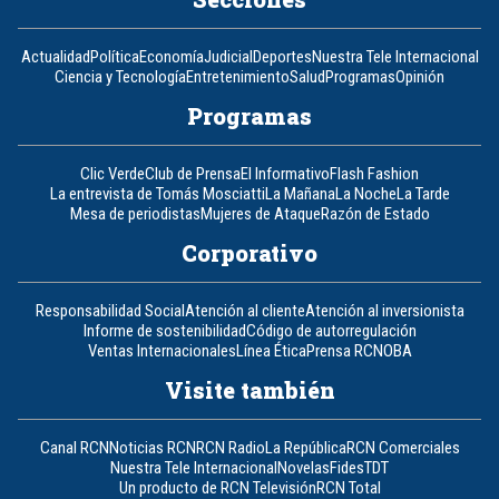
Actualidad
Política
Economía
Judicial
Deportes
Nuestra Tele Internacional
Ciencia y Tecnología
Entretenimiento
Salud
Programas
Opinión
Programas
Clic Verde
Club de Prensa
El Informativo
Flash Fashion
La entrevista de Tomás Mosciatti
La Mañana
La Noche
La Tarde
Mesa de periodistas
Mujeres de Ataque
Razón de Estado
Corporativo
Responsabilidad Social
Atención al cliente
Atención al inversionista
Informe de sostenibilidad
Código de autorregulación
Ventas Internacionales
Línea Ética
Prensa RCN
OBA
Visite también
Canal RCN
Noticias RCN
RCN Radio
La República
RCN Comerciales
Nuestra Tele Internacional
Novelas
Fides
TDT
Un producto de RCN Televisión
RCN Total