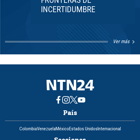
FRONTERAS DE
INCERTIDUMBRE
Ver más
Item
1
of
8
País
Colombia
Venezuela
México
Estados Unidos
Internacional
Secciones