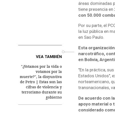
áreas dominadas po
tiene presencia en
con 50.000 combat
Por su parte, el P
la luz pública en
en Sao Paulo.
Esta organización 
o
narcotráfico, con
VEA TAMBIÉN
en Bolivia, Argenti
"¿Votamos por la vida o
"En la práctica, su
votamos por la
Estados Unidos", ex
muerte?", la disyuntiva
norteamericano, qu
de Petro | Estas son las
cifras de violencia y
transnacionales, va
terrorismo durante su
gobierno
De acuerdo con la 
apoyo material o t
considerado como