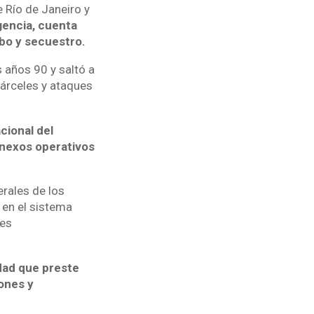
 Río de Janeiro y
gencia, cuenta
obo y secuestro.
 años 90 y saltó a
árceles y ataques
cional del
 nexos operativos
erales de los
 en el sistema
les
idad que preste
iones y