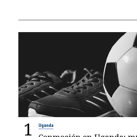
1
Uganda
Conmoción en Uganda: mu