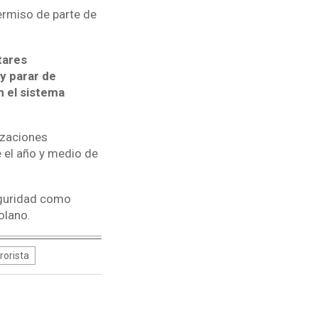
permiso de parte de
tares
 y parar de
n el sistema
izaciones
 el año y medio de
eguridad como
olano.
rorista