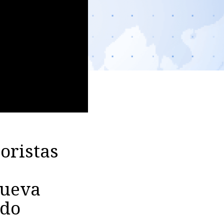
oristas
nueva
ado