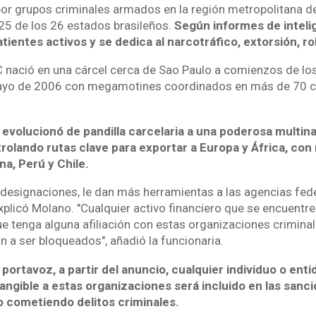
r grupos criminales armados en la región metropolitana de
 25 de los 26 estados brasileños.
Según informes de inteli
ientes activos y se dedica al narcotráfico, extorsión, r
CC nació en una cárcel cerca de Sao Paulo a comienzos de los
 mayo de 2006 con megamotines coordinados en más de 70 c
evolucionó de pandilla carcelaria a una poderosa multina
trolando rutas clave para exportar a Europa y África, con
na, Perú y Chile.
s designaciones, le dan más herramientas a las agencias fed
plicó Molano. "Cualquier activo financiero que se encuentre
e tenga alguna afiliación con estas organizaciones crimina
n a ser bloqueados", añadió la funcionaria.
portavoz, a partir del anuncio, cualquier individuo o ent
angible a estas organizaciones será incluido en las sanc
 cometiendo delitos criminales.