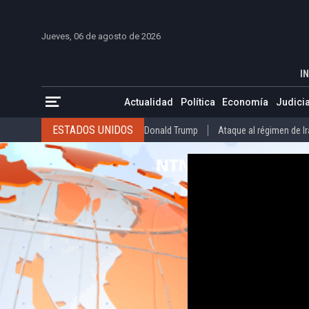
INICIO
COLOMBIA
VENEZUELA
MÉXICO
EST
Jueves, 06 de agosto de 2026
Estados Unidos designa como terrorista
INICIO
ACTUALIDAD
IN
ESTADOS UNIDOS
Donald Trump
Ataque al régimen de Irán
Actualidad
Política
Economía
Judicia
INTERNACIONAL
Raúl Castro
José Luis Rodríguez Zapatero
ESTADOS UNIDOS
Donald Trump
Ataque al régimen de I
COLOMBIA
Elecciones Presidenciales en Colombia
Gustavo Petr
INTERNACIONAL
Raúl Castro
José Luis Rodríguez Zapat
VENEZUELA
Juicio contra Maduro
Terremoto en Venezuela
COLOMBIA
Elecciones Presidenciales en Colombia
Gusta
MÉXICO
Claudia Sheinbaum
Mundial 2026
Narcotráfico
C
VENEZUELA
Juicio contra Maduro
Terremoto en Venezue
MÉXICO
Claudia Sheinbaum
Mundial 2026
Narcotráfi