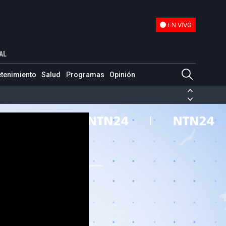
EN VIVO
EN VIVO
eva estrategia contra crimen organizado
AL
etenimiento
Salud
Programas
Opinión
ias de las FARC
ezuela
Nicolás Maduro
Disidencias de las FARC
 en Venezuela
Nicolás Maduro