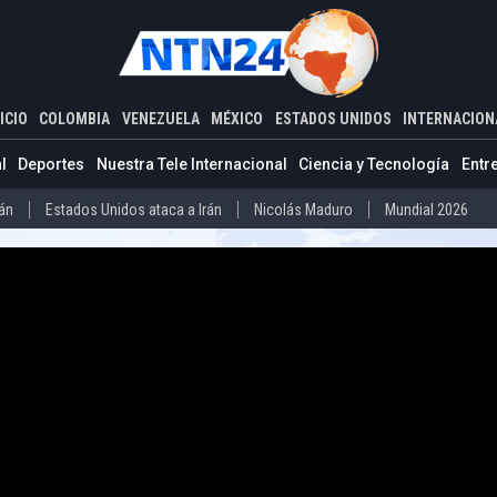
ADOS UNIDOS
INTERNACIONAL
s a dos de los principales grupos criminales de Latinoamérica en nu
ICIO
COLOMBIA
VENEZUELA
MÉXICO
ESTADOS UNIDOS
INTERNACION
Estados Unidos ataca a Irán
Nicolás Maduro
Mundial 2026
l
Deportes
Nuestra Tele Internacional
Ciencia y Tecnología
Entr
Díaz-Canel
Cuba
Mundial 2026
rán
Estados Unidos ataca a Irán
Nicolás Maduro
Mundial 2026
o
Abelardo de la Espriella
Iván Cepeda
Donald Trump
Disidenc
ero
Díaz-Canel
Cuba
Mundial 2026
La Guaira
Delcy Rodríguez
Donald Trump
Presos políticos en Ven
vo Petro
Abelardo de la Espriella
Iván Cepeda
Donald Trump
arteles mexicanos
Donald Trump
la
La Guaira
Delcy Rodríguez
Donald Trump
Presos políticos
co
Carteles mexicanos
Donald Trump