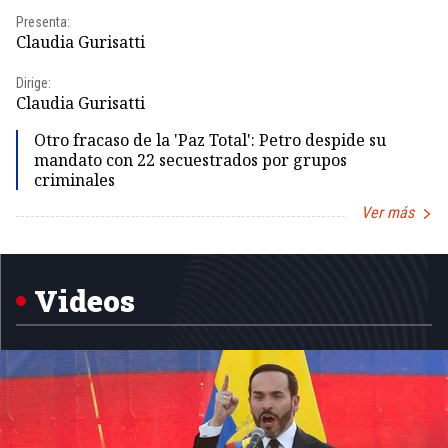
Presenta:
Pr
Claudia Gurisatti
Id
Dirige:
Dir
Claudia Gurisatti
Id
Otro fracaso de la 'Paz Total': Petro despide su
mandato con 22 secuestrados por grupos
criminales
Ver más
Item
1
of
5
Videos