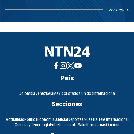
Ver más
Item
1
of
8
País
Colombia
Venezuela
México
Estados Unidos
Internacional
Secciones
Actualidad
Política
Economía
Judicial
Deportes
Nuestra Tele Internacional
Ciencia y Tecnología
Entretenimiento
Salud
Programas
Opinión