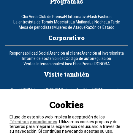
Programas
Clic Verde
Club de Prensa
El Informativo
Flash Fashion
La entrevista de Tomás Mosciatti
La Mañana
La Noche
La Tarde
Mesa de periodistas
Mujeres de Ataque
Razón de Estado
Corporativo
Responsabilidad Social
Atención al cliente
Atención al inversionista
Informe de sostenibilidad
Código de autorregulación
Ventas Internacionales
Línea Ética
Prensa RCN
OBA
Visite también
Canal RCN
Noticias RCN
RCN Radio
La República
RCN Comerciales
Nuestra Tele Internacional
Novelas
Fides
TDT
Un producto de RCN Televisión
RCN Total
Cookies
Contáctenos
El uso de este sitio web implica la aceptación de los
Términos y condiciones
. Utilizamos cookies propias y de
Teléfono
+57 (601) 426 92 92
terceros para mejorar la experiencia del usuario a través de
su navegación. Si continúas navegando aceptas su uso.