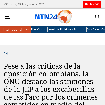
EN VIVO
Miércoles, 05 de agosto de 2026
Raúl Castro
José Luis Rodríguez Zapatero
Díaz-Canel
Cu
ONU
Pese a las críticas de la
oposición colombiana, la
ONU destacó las sanciones
de la JEP a los excabecillas
de las Farc por los crímenes
cometidos en medio del