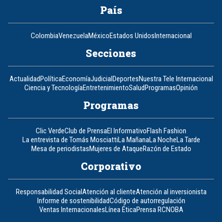
País
Colombia
Venezuela
México
Estados Unidos
Internacional
Secciones
Actualidad
Política
Economía
Judicial
Deportes
Nuestra Tele Internacional
Ciencia y Tecnología
Entretenimiento
Salud
Programas
Opinión
Programas
Clic Verde
Club de Prensa
El Informativo
Flash Fashion
La entrevista de Tomás Mosciatti
La Mañana
La Noche
La Tarde
Mesa de periodistas
Mujeres de Ataque
Razón de Estado
Corporativo
Responsabilidad Social
Atención al cliente
Atención al inversionista
Informe de sostenibilidad
Código de autorregulación
Ventas Internacionales
Línea Ética
Prensa RCN
OBA