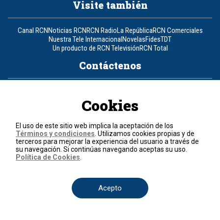
Visite también
Canal RCN
Noticias RCN
RCN Radio
La República
RCN Comerciales
Nuestra Tele Internacional
Novelas
Fides
TDT
Un producto de RCN Televisión
RCN Total
Contáctenos
Teléfono
+57 (601) 426 92 92
Cookies
Política de datos personales
Política de cookies
El uso de este sitio web implica la aceptación de los
Términos y condiciones
Términos y condiciones
. Utilizamos cookies propias y de
terceros para mejorar la experiencia del usuario a través de
su navegación. Si continúas navegando aceptas su uso.
© 2026, RCN Medios.
Política de Cookies
.
Todos los derechos reservados.
Organización Ardila Lülle - www.oal.com.co
Acepto