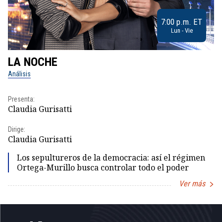
7:00 p.m. ET
Lun - Vie
LA NOCHE
L
Análisis
No
Presenta:
Pr
Claudia Gurisatti
Id
Dirige:
Dir
Claudia Gurisatti
Id
Los sepultureros de la democracia: así el régimen
Ortega-Murillo busca controlar todo el poder
Ver más
Item
1
of
5