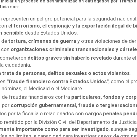
 iniciar un proceso de desnaturalización entregados por Trump a l
icia son:
representen un peligro potencial para la seguridad nacional,
con el
terrorismo, el espionaje y la exportación ilegal de 
n sensible
desde Estados Unidos.
 de
tortura, crímenes de guerra
y otras violaciones de d
s con
organizaciones criminales transnacionales y cártele
 cometieron
delitos graves sin haberlo revelado
durante el
la ciudadanía.
n
trata de personas, delitos sexuales o actos violentos
.
 en
"fraude financiero contra Estados Unidos"
, como el p
 nóminas, el Medicaid o el Medicare.
 de fraudes financieros contra
particulares, fondos y cor
s por
corrupción gubernamental, fraude o tergiversacion
os por la fiscalía o relacionados con
cargos penales pendi
o remitido por la División Civil del Departamento de Justici
mente importante como para ser investigado
, aunque se
ías no limitan la capacidad para investigar casos de otra na