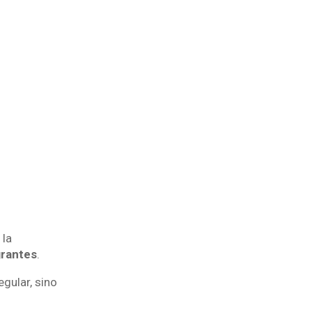
 la
grantes
.
gular, sino