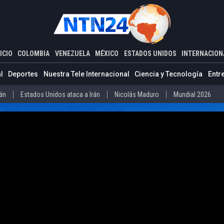
ADOS UNIDOS
INTERNACIONAL
a de Donald Trump contra nacionalizados y ciudadanos por nacimient
ICIO
COLOMBIA
VENEZUELA
MÉXICO
ESTADOS UNIDOS
INTERNACION
Estados Unidos ataca a Irán
Nicolás Maduro
Mundial 2026
l
Deportes
Nuestra Tele Internacional
Ciencia y Tecnología
Entr
Díaz-Canel
Cuba
Mundial 2026
rán
Estados Unidos ataca a Irán
Nicolás Maduro
Mundial 2026
o
Abelardo de la Espriella
Iván Cepeda
Donald Trump
Disidenc
ero
Díaz-Canel
Cuba
Mundial 2026
La Guaira
Delcy Rodríguez
Donald Trump
Presos políticos en Ven
vo Petro
Abelardo de la Espriella
Iván Cepeda
Donald Trump
arteles mexicanos
Donald Trump
la
La Guaira
Delcy Rodríguez
Donald Trump
Presos políticos
co
Carteles mexicanos
Donald Trump