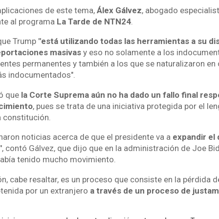
implicaciones de este tema,
Álex Gálvez
, abogado especialis
nte al programa
La Tarde de NTN24
.
 que Trump
"está utilizando todas las herramientas a su di
eportaciones masivas
y eso no solamente a los indocument
dentes permanentes y también a los que se naturalizaron en
ás indocumentados".
ró que
la Corte Suprema aún no ha dado un fallo final resp
cimiento
, pues se trata de una iniciativa protegida por el len
 constitución.
aron noticias acerca de que el presidente va a
expandir el
"
, contó Gálvez, que dijo que en la administración de Joe Bi
abía tenido mucho movimiento.
n, cabe resaltar, es un proceso que consiste en la pérdida d
tenida por un extranjero
a través de un proceso de justa