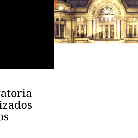
atoria
izados
os