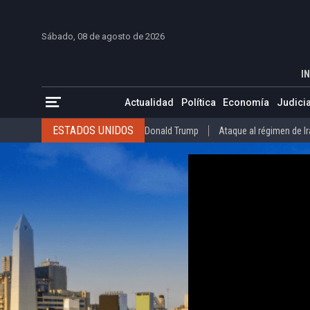
INICIO
COLOMBIA
VENEZUELA
MÉXICO
EST
Sábado, 08 de agosto de 2026
¿Qué implica la nueva alerta migratori
INICIO
ACTUALIDAD
IN
ESTADOS UNIDOS
Donald Trump
Ataque al régimen de Irán
Actualidad
Política
Economía
Judicia
INTERNACIONAL
Raúl Castro
José Luis Rodríguez Zapatero
ESTADOS UNIDOS
Donald Trump
Ataque al régimen de I
COLOMBIA
Elecciones Presidenciales en Colombia
Gustavo Petr
INTERNACIONAL
Raúl Castro
José Luis Rodríguez Zapat
VENEZUELA
Juicio contra Maduro
Terremoto en Venezuela
COLOMBIA
Elecciones Presidenciales en Colombia
Gusta
MÉXICO
Claudia Sheinbaum
Mundial 2026
Narcotráfico
C
VENEZUELA
Juicio contra Maduro
Terremoto en Venezue
MÉXICO
Claudia Sheinbaum
Mundial 2026
Narcotráfi