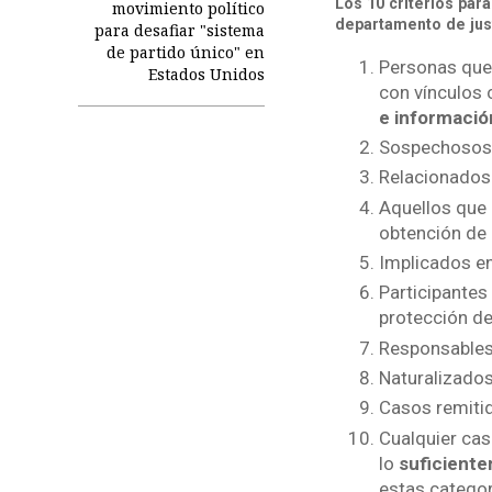
Los 10 criterios para
movimiento político
departamento de just
para desafiar "sistema
de partido único" en
Personas que 
Estados Unidos
con vínculos 
e informació
Sospechosos
Relacionado
Aquellos que
obtención de 
Implicados e
Participantes
protección de
Responsables
Naturalizado
Casos remitid
Cualquier cas
lo
suficiente
estas categor