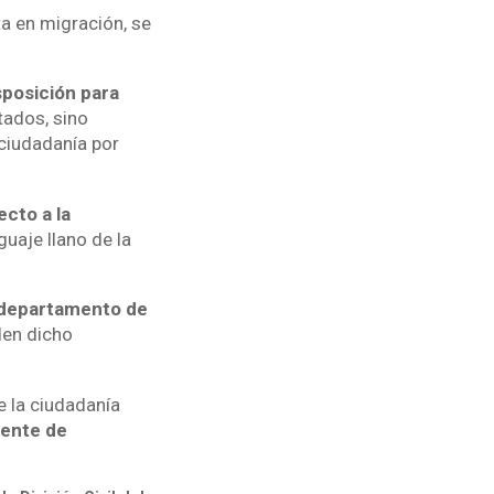
ta en migración, se
sposición para
ados, sino
 ciudadanía por
ecto a la
guaje llano de la
 departamento de
den dicho
e la ciudadanía
mente de