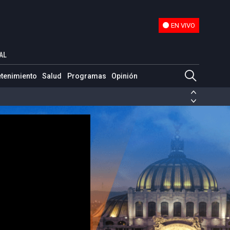
EN VIVO
EN VIVO
o en los Estados Unidos?
AL
etenimiento
Salud
Programas
Opinión
ias de las FARC
ezuela
Nicolás Maduro
Disidencias de las FARC
 en Venezuela
Nicolás Maduro