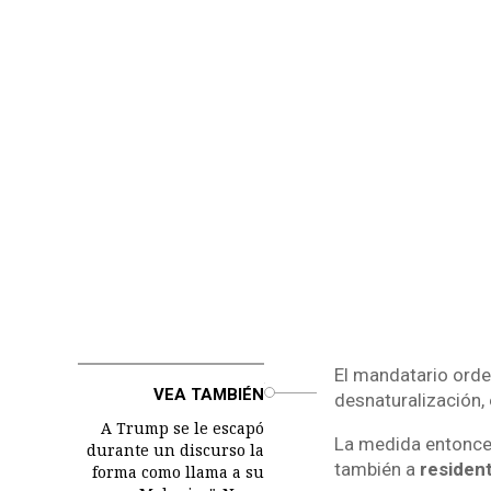
El mandatario orden
o
VEA TAMBIÉN
desnaturalización, 
A Trump se le escapó
La medida entonces 
durante un discurso la
también a
residen
forma como llama a su