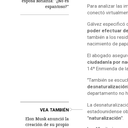
esposa Melania: "¿No es
Para analizar las 
espantoso?"
conectó virtualme
Gálvez especificó
poder efectuar d
también a los resi
nacimiento de pap
El abogado asegu
ciudadanía por na
14ª Enmienda de la
"También se escuch
desnaturalización
departamento no h
La desnaturalizació
o
VEA TAMBIÉN
estadounidense ob
"naturalización"
.
Elon Musk anunció la
creación de su propio