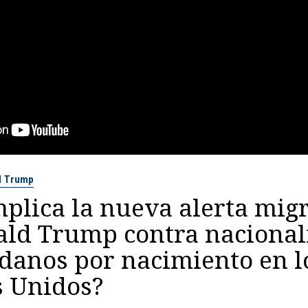
d Trump
plica la nueva alerta migr
ald Trump contra nacional
danos por nacimiento en l
s Unidos?