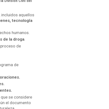
a División Civil del
 incluidos aquellos
bienes, tecnología
erechos humanos.
s de la droga
.
 proceso de
rograma de
poraciones.
es.
entes.
a que se considere
gún el documento
turaleza.