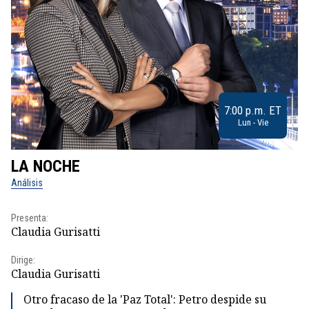
7:00 p.m. ET
Lun - Vie
LA NOCHE
L
Análisis
No
Presenta:
Pr
Claudia Gurisatti
Id
Dirige:
Dir
Claudia Gurisatti
Id
Otro fracaso de la 'Paz Total': Petro despide su