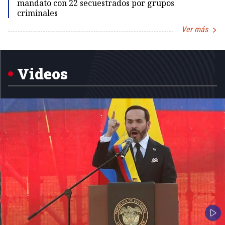
mandato con 22 secuestrados por grupos
criminales
Ver más
Item
1
of
5
Videos