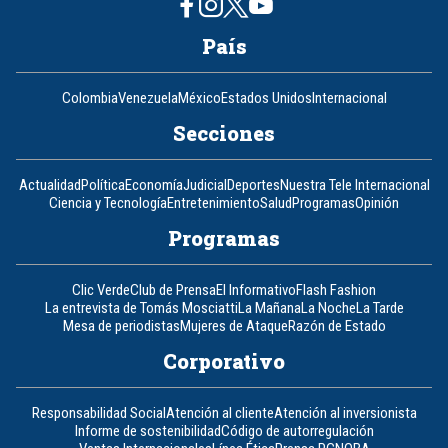
País
Colombia
Venezuela
México
Estados Unidos
Internacional
Secciones
Actualidad
Política
Economía
Judicial
Deportes
Nuestra Tele Internacional
Ciencia y Tecnología
Entretenimiento
Salud
Programas
Opinión
Programas
Clic Verde
Club de Prensa
El Informativo
Flash Fashion
La entrevista de Tomás Mosciatti
La Mañana
La Noche
La Tarde
Mesa de periodistas
Mujeres de Ataque
Razón de Estado
Corporativo
Responsabilidad Social
Atención al cliente
Atención al inversionista
Informe de sostenibilidad
Código de autorregulación