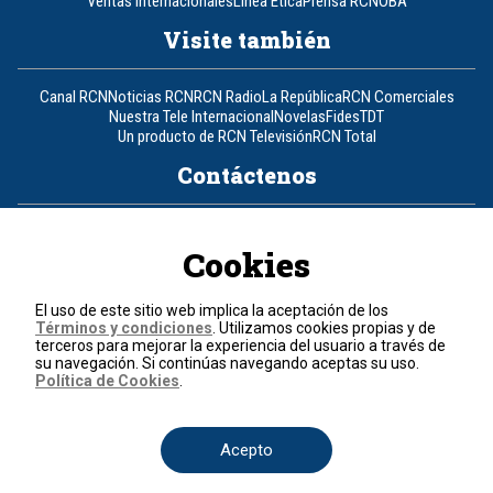
Ventas Internacionales
Línea Ética
Prensa RCN
OBA
Visite también
Canal RCN
Noticias RCN
RCN Radio
La República
RCN Comerciales
Nuestra Tele Internacional
Novelas
Fides
TDT
Un producto de RCN Televisión
RCN Total
Contáctenos
Teléfono
+57 (601) 426 92 92
Cookies
Política de datos personales
Política de cookies
El uso de este sitio web implica la aceptación de los
Términos y condiciones
Términos y condiciones
. Utilizamos cookies propias y de
terceros para mejorar la experiencia del usuario a través de
su navegación. Si continúas navegando aceptas su uso.
© 2026, RCN Medios.
Política de Cookies
.
Todos los derechos reservados.
Organización Ardila Lülle - www.oal.com.co
Acepto