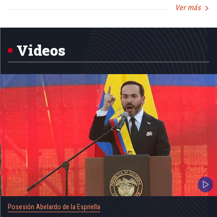
Ver más
Item
1
of
5
Videos
Posesión Abelardo de la Espriella