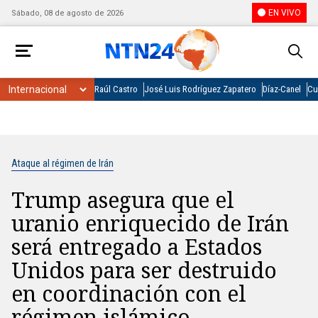
EN VIVO
Sábado, 08 de agosto de 2026
Raúl Castro
José Luis Rodríguez Zapatero
Díaz-Canel
Cu
Ataque al régimen de Irán
Trump asegura que el
uranio enriquecido de Irán
será entregado a Estados
Unidos para ser destruido
en coordinación con el
régimen islámico