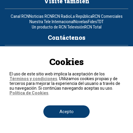
Visite también
Canal RCN
Noticias RCN
RCN Radio
La República
RCN Comerciales
Nuestra Tele Internacional
Novelas
Fides
TDT
Un producto de RCN Televisión
RCN Total
Contáctenos
Teléfono
+57 (601) 426 92 92
Cookies
Política de datos personales
Política de cookies
El uso de este sitio web implica la aceptación de los
Términos y condiciones
Términos y condiciones
. Utilizamos cookies propias y de
terceros para mejorar la experiencia del usuario a través de
su navegación. Si continúas navegando aceptas su uso.
© 2026, RCN Medios.
Política de Cookies
.
Todos los derechos reservados.
Organización Ardila Lülle - www.oal.com.co
Acepto