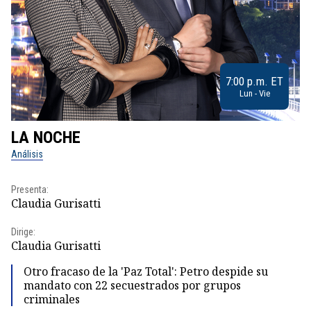
7:00 p.m. ET
Lun - Vie
LA NOCHE
L
Análisis
No
Presenta:
Pr
Claudia Gurisatti
Id
Dirige:
Dir
Claudia Gurisatti
Id
Otro fracaso de la 'Paz Total': Petro despide su
mandato con 22 secuestrados por grupos
criminales