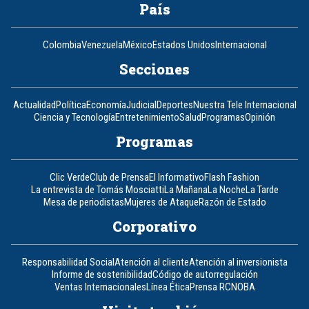
País
Colombia
Venezuela
México
Estados Unidos
Internacional
Secciones
Actualidad
Política
Economía
Judicial
Deportes
Nuestra Tele Internacional
Ciencia y Tecnología
Entretenimiento
Salud
Programas
Opinión
Programas
Clic Verde
Club de Prensa
El Informativo
Flash Fashion
La entrevista de Tomás Mosciatti
La Mañana
La Noche
La Tarde
Mesa de periodistas
Mujeres de Ataque
Razón de Estado
Corporativo
Responsabilidad Social
Atención al cliente
Atención al inversionista
Informe de sostenibilidad
Código de autorregulación
Ventas Internacionales
Línea Ética
Prensa RCN
OBA