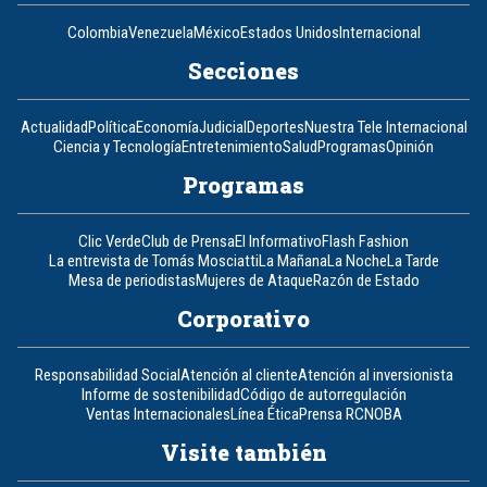
Colombia
Venezuela
México
Estados Unidos
Internacional
Secciones
Actualidad
Política
Economía
Judicial
Deportes
Nuestra Tele Internacional
Ciencia y Tecnología
Entretenimiento
Salud
Programas
Opinión
Programas
Clic Verde
Club de Prensa
El Informativo
Flash Fashion
La entrevista de Tomás Mosciatti
La Mañana
La Noche
La Tarde
Mesa de periodistas
Mujeres de Ataque
Razón de Estado
Corporativo
Responsabilidad Social
Atención al cliente
Atención al inversionista
Informe de sostenibilidad
Código de autorregulación
Ventas Internacionales
Línea Ética
Prensa RCN
OBA
Visite también