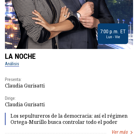
7:00 p.m. ET
Lun - Vie
LA NOCHE
L
Análisis
No
Presenta:
Pr
Claudia Gurisatti
Id
Dirige:
Dir
Claudia Gurisatti
Id
Los sepultureros de la democracia: así el régimen
Ortega-Murillo busca controlar todo el poder
Ver más
Item