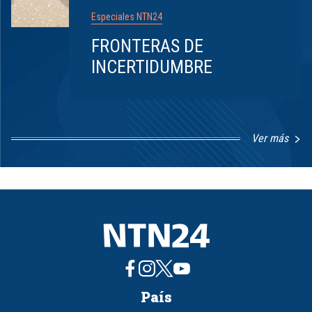
Especiales NTN24
FRONTERAS DE
INCERTIDUMBRE
Ver más
Item
1
of
8
País