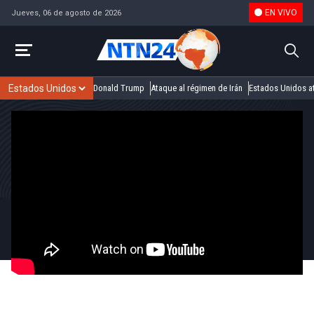
EN VIVO
Jueves, 06 de agosto de 2026
Donald Trump
Ataque al régimen de Irán
Estados Unidos at