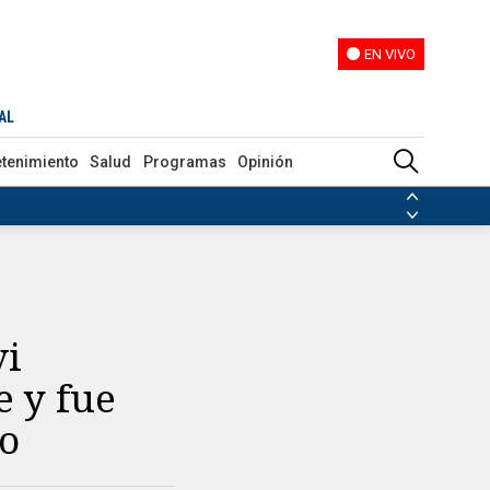
EN VIVO
EN VIVO
onumento
AL
etenimiento
Salud
Programas
Opinión
ias de las FARC
ezuela
Nicolás Maduro
Disidencias de las FARC
 en Venezuela
Nicolás Maduro
vi
e y fue
o