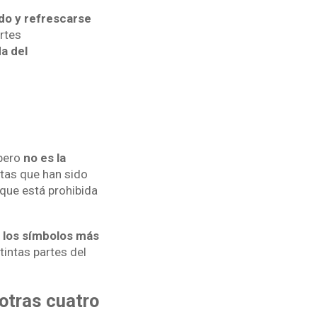
ido y refrescarse
ertes
a del
 pero
no es la
istas que han sido
 que está prohibida
e los símbolos más
tintas partes del
 otras cuatro