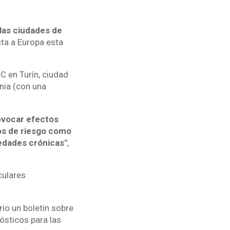
n las ciudades de
ta a Europa esta
C en Turín, ciudad
onia (con una
rovocar efectos
pos de riesgo como
edades crónicas"
,
culares
rio un boletín sobre
ósticos para las