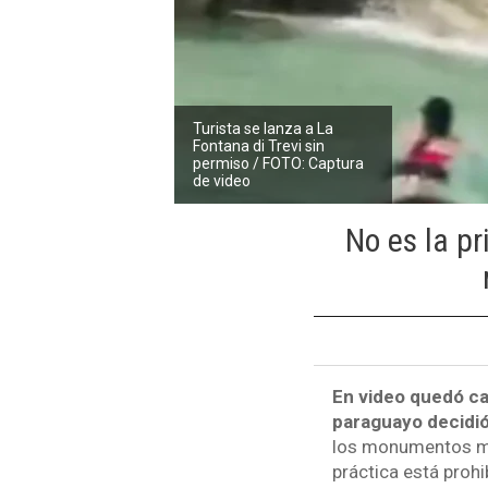
Turista se lanza a La
Fontana di Trevi sin
permiso / FOTO: Captura
de video
No es la pr
En video quedó ca
paraguayo decidió
los monumentos más
práctica está prohi