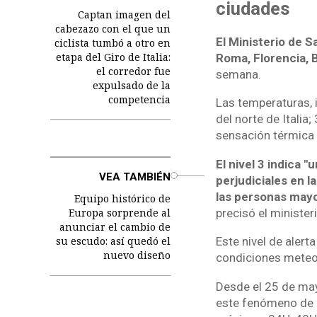
ciudades
Captan imagen del
cabezazo con el que un
El Ministerio de Sa
ciclista tumbó a otro en
etapa del Giro de Italia:
Roma, Florencia, B
el corredor fue
semana.
expulsado de la
competencia
Las temperaturas, i
del norte de Italia
sensación térmica d
El nivel 3 indica 
o
VEA TAMBIÉN
perjudiciales en l
las personas mayo
Equipo histórico de
precisó el ministeri
Europa sorprende al
anunciar el cambio de
su escudo: así quedó el
Este nivel de alert
nuevo diseño
condiciones meteor
Desde el 25 de mayo
este fenómeno de c