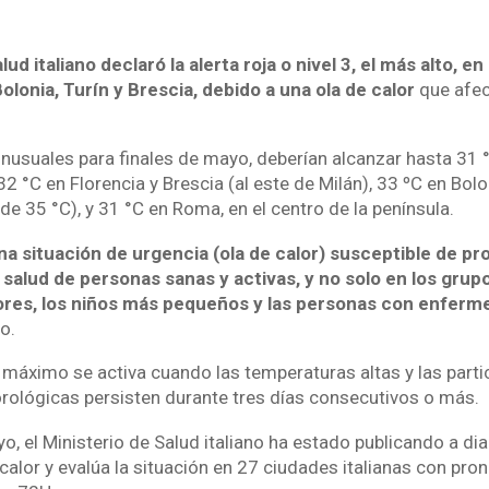
lud italiano declaró la alerta roja o nivel 3, el más alto, e
olonia, Turín y Brescia, debido a una ola de calor
que afec
nusuales para finales de mayo, deberían alcanzar hasta 31 °
; 32 °C en Florencia y Brescia (al este de Milán), 33 ºC en Bol
e 35 °C), y 31 °C en Roma, en el centro de la península.
"una situación de urgencia (ola de calor) susceptible de p
a salud de personas sanas y activas, y no solo en los gru
res, los niños más pequeños y las personas con enferm
o.
a máximo se activa cuando las temperaturas altas y las parti
ológicas persisten durante tres días consecutivos o más.
, el Ministerio de Salud italiano ha estado publicando a dia
alor y evalúa la situación en 27 ciudades italianas con pron