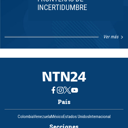
INCERTIDUMBRE
Ver más
Item
1
of
8
País
Colombia
Venezuela
México
Estados Unidos
Internacional
Secciones