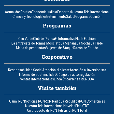
Actualidad
Política
Economía
Judicial
Deportes
Nuestra Tele Internacional
Ciencia y Tecnología
Entretenimiento
Salud
Programas
Opinión
Programas
Clic Verde
Club de Prensa
El Informativo
Flash Fashion
La entrevista de Tomás Mosciatti
La Mañana
La Noche
La Tarde
Mesa de periodistas
Mujeres de Ataque
Razón de Estado
Corporativo
Responsabilidad Social
Atención al cliente
Atención al inversionista
Informe de sostenibilidad
Código de autorregulación
Ventas Internacionales
Línea Ética
Prensa RCN
OBA
Visite también
Canal RCN
Noticias RCN
RCN Radio
La República
RCN Comerciales
Nuestra Tele Internacional
Novelas
Fides
TDT
Un producto de RCN Televisión
RCN Total