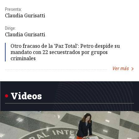
Presenta:
Pr
Claudia Gurisatti
Id
Dirige:
Dir
Claudia Gurisatti
Id
Otro fracaso de la 'Paz Total': Petro despide su
mandato con 22 secuestrados por grupos
criminales
Ver más
Item
1
of
5
Videos