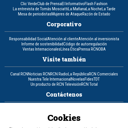
Clic Verde
Club de Prensa
El Informativo
Flash Fashion
La entrevista de Tomás Mosciatti
La Mañana
La Noche
La Tarde
Mesa de periodistas
Mujeres de Ataque
Razón de Estado
Corporativo
Responsabilidad Social
Atención al cliente
Atención al inversionista
Informe de sostenibilidad
Código de autorregulación
Ventas Internacionales
Línea Ética
Prensa RCN
OBA
Visite también
Canal RCN
Noticias RCN
RCN Radio
La República
RCN Comerciales
Nuestra Tele Internacional
Novelas
Fides
TDT
Un producto de RCN Televisión
RCN Total
Contáctenos
Teléfono
+57 (601) 426 92 92
Cookies
Política de datos personales
Política de cookies