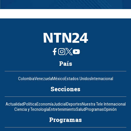
Item
1
of
8
País
Colombia
Venezuela
México
Estados Unidos
Internacional
Secciones
Actualidad
Política
Economía
Judicial
Deportes
Nuestra Tele Internacional
Ciencia y Tecnología
Entretenimiento
Salud
Programas
Opinión
Programas