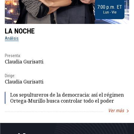
7:00 p.m. ET
Lun - Vie
LA NOCHE
L
Análisis
No
Presenta:
Pr
Claudia Gurisatti
Id
Dirige:
Dir
Claudia Gurisatti
Id
Los sepultureros de la democracia: así el régimen
Ortega-Murillo busca controlar todo el poder
Ver más
Item
1
of
5