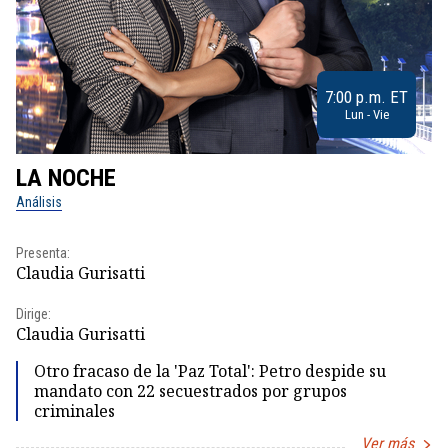
7:00 p.m. ET
Lun - Vie
LA NOCHE
L
Análisis
No
Presenta:
Pr
Claudia Gurisatti
Id
Dirige:
Dir
Claudia Gurisatti
Id
Otro fracaso de la 'Paz Total': Petro despide su
mandato con 22 secuestrados por grupos
criminales
Ver más