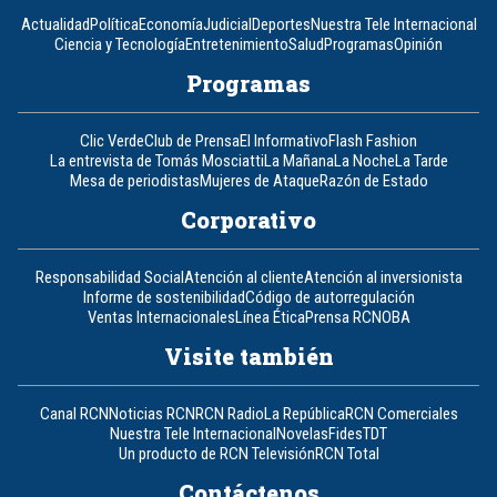
Actualidad
Política
Economía
Judicial
Deportes
Nuestra Tele Internacional
Ciencia y Tecnología
Entretenimiento
Salud
Programas
Opinión
Programas
Clic Verde
Club de Prensa
El Informativo
Flash Fashion
La entrevista de Tomás Mosciatti
La Mañana
La Noche
La Tarde
Mesa de periodistas
Mujeres de Ataque
Razón de Estado
Corporativo
Responsabilidad Social
Atención al cliente
Atención al inversionista
Informe de sostenibilidad
Código de autorregulación
Ventas Internacionales
Línea Ética
Prensa RCN
OBA
Visite también
Canal RCN
Noticias RCN
RCN Radio
La República
RCN Comerciales
Nuestra Tele Internacional
Novelas
Fides
TDT
Un producto de RCN Televisión
RCN Total
Contáctenos