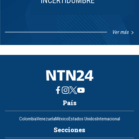
INCERTIDUMBRE
Ver más
Item
1
of
8
País
Colombia
Venezuela
México
Estados Unidos
Internacional
Secciones