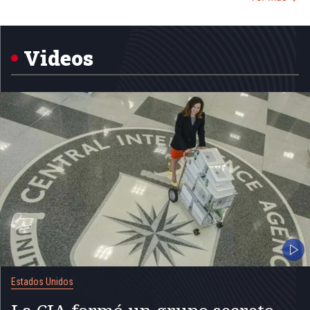
Item
1
of
5
Videos
Estados Unidos