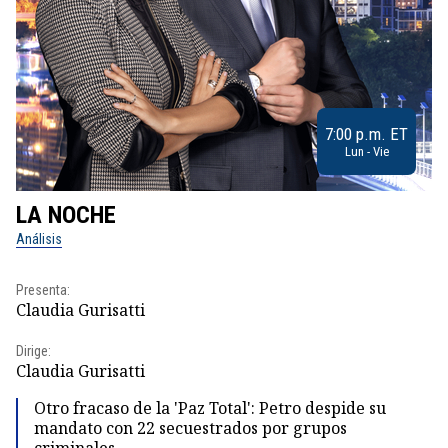
7:00 p.m. ET
Lun - Vie
LA NOCHE
L
Análisis
No
Presenta:
Pr
Claudia Gurisatti
Id
Dirige:
Dir
Claudia Gurisatti
Id
Otro fracaso de la 'Paz Total': Petro despide su
mandato con 22 secuestrados por grupos