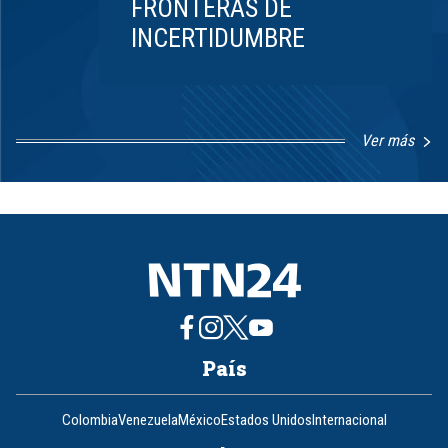
FRONTERAS DE
INCERTIDUMBRE
Ver más
Item
1
of
8
País
Colombia
Venezuela
México
Estados Unidos
Internacional