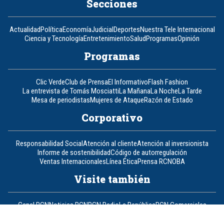
Secciones
Actualidad
Política
Economía
Judicial
Deportes
Nuestra Tele Internacional
Ciencia y Tecnología
Entretenimiento
Salud
Programas
Opinión
Programas
Clic Verde
Club de Prensa
El Informativo
Flash Fashion
La entrevista de Tomás Mosciatti
La Mañana
La Noche
La Tarde
Mesa de periodistas
Mujeres de Ataque
Razón de Estado
Corporativo
Responsabilidad Social
Atención al cliente
Atención al inversionista
Informe de sostenibilidad
Código de autorregulación
Ventas Internacionales
Línea Ética
Prensa RCN
OBA
Visite también
Canal RCN
Noticias RCN
RCN Radio
La República
RCN Comerciales
Nuestra Tele Internacional
Novelas
Fides
TDT
Un producto de RCN Televisión
RCN Total