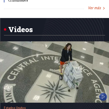
criminales
Ver más
Item
1
of
5
Videos
Estados Unidos