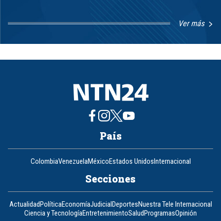
Ver más
Item
1
of
8
País
Colombia
Venezuela
México
Estados Unidos
Internacional
Secciones
Actualidad
Política
Economía
Judicial
Deportes
Nuestra Tele Internacional
Ciencia y Tecnología
Entretenimiento
Salud
Programas
Opinión