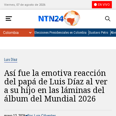
EN VIVO
Viernes, 07 de agosto de 2026
Elecciones Presidenciales en Colombia
Gustavo Petro
Abel
Luis Díaz
Así fue la emotiva reacción
del papá de Luis Díaz al ver
a su hijo en las láminas del
álbum del Mundial 2026
mayo 12, 2026
Por: Luis Cifuentes