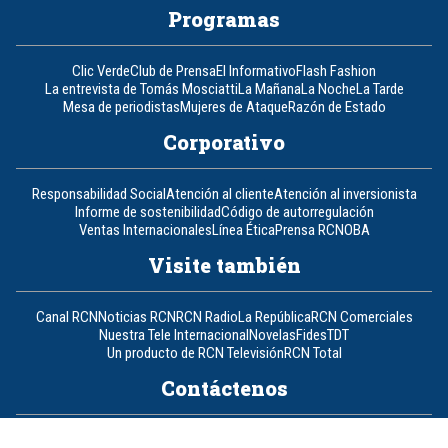
Programas
Clic Verde
Club de Prensa
El Informativo
Flash Fashion
La entrevista de Tomás Mosciatti
La Mañana
La Noche
La Tarde
Mesa de periodistas
Mujeres de Ataque
Razón de Estado
Corporativo
Responsabilidad Social
Atención al cliente
Atención al inversionista
Informe de sostenibilidad
Código de autorregulación
Ventas Internacionales
Línea Ética
Prensa RCN
OBA
Visite también
Canal RCN
Noticias RCN
RCN Radio
La República
RCN Comerciales
Nuestra Tele Internacional
Novelas
Fides
TDT
Un producto de RCN Televisión
RCN Total
Contáctenos
Teléfono
+57 (601) 426 92 92