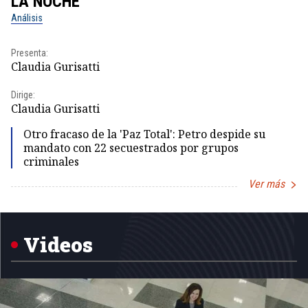
LA NOCHE
L
Análisis
No
Presenta:
Pr
Claudia Gurisatti
Id
Dirige:
Dir
Claudia Gurisatti
Id
Otro fracaso de la 'Paz Total': Petro despide su
mandato con 22 secuestrados por grupos
criminales
Ver más
Item
1
of
5
Videos