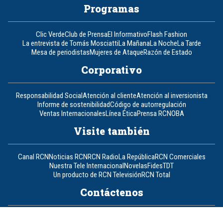
Programas
Clic Verde
Club de Prensa
El Informativo
Flash Fashion
La entrevista de Tomás Mosciatti
La Mañana
La Noche
La Tarde
Mesa de periodistas
Mujeres de Ataque
Razón de Estado
Corporativo
Responsabilidad Social
Atención al cliente
Atención al inversionista
Informe de sostenibilidad
Código de autorregulación
Ventas Internacionales
Línea Ética
Prensa RCN
OBA
Visite también
Canal RCN
Noticias RCN
RCN Radio
La República
RCN Comerciales
Nuestra Tele Internacional
Novelas
Fides
TDT
Un producto de RCN Televisión
RCN Total
Contáctenos
Teléfono
+57 (601) 426 92 92