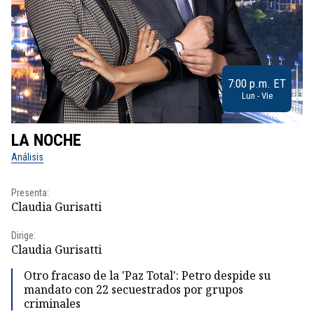
7:00 p.m. ET
Lun - Vie
LA NOCHE
L
Análisis
No
Presenta:
Pr
Claudia Gurisatti
Id
Dirige:
Dir
Claudia Gurisatti
Id
Otro fracaso de la 'Paz Total': Petro despide su
mandato con 22 secuestrados por grupos
criminales