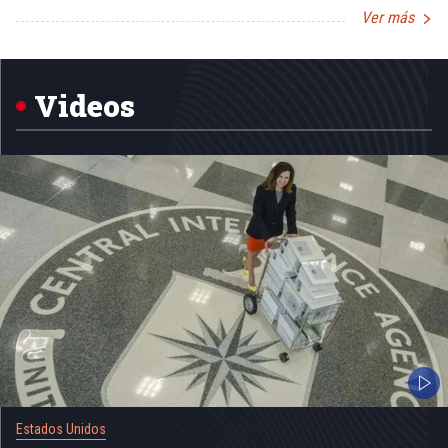
Ver más
Item
1
of
5
Videos
Estados Unidos