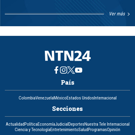
Ver más
Item
1
of
8
País
Colombia
Venezuela
México
Estados Unidos
Internacional
Secciones
Actualidad
Política
Economía
Judicial
Deportes
Nuestra Tele Internacional
Ciencia y Tecnología
Entretenimiento
Salud
Programas
Opinión