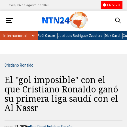
EN VIVO
Jueves, 06 de agosto de 2026
Raúl Castro
José Luis Rodríguez Zapatero
Díaz-Canel
Cu
Cristiano Ronaldo
El "gol imposible" con el
que Cristiano Ronaldo ganó
su primera liga saudí con el
Al Nassr
mayo 21, 2026
Por: David Esteban Pinzón