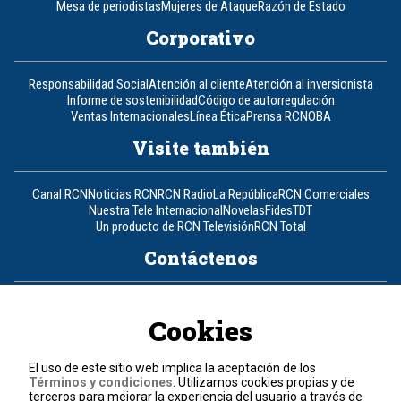
Mesa de periodistas
Mujeres de Ataque
Razón de Estado
Corporativo
Responsabilidad Social
Atención al cliente
Atención al inversionista
Informe de sostenibilidad
Código de autorregulación
Ventas Internacionales
Línea Ética
Prensa RCN
OBA
Visite también
Canal RCN
Noticias RCN
RCN Radio
La República
RCN Comerciales
Nuestra Tele Internacional
Novelas
Fides
TDT
Un producto de RCN Televisión
RCN Total
Contáctenos
Teléfono
+57 (601) 426 92 92
Cookies
Política de datos personales
Política de cookies
El uso de este sitio web implica la aceptación de los
Términos y condiciones
Términos y condiciones
. Utilizamos cookies propias y de
terceros para mejorar la experiencia del usuario a través de