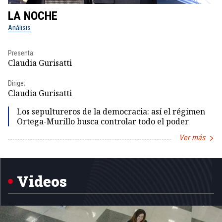
LA NOCHE
L
Análisis
No
Presenta:
Pr
Claudia Gurisatti
Id
Dirige:
Dir
Claudia Gurisatti
Id
Los sepultureros de la democracia: así el régimen
Ortega-Murillo busca controlar todo el poder
Ver más
Item
1
of
5
Videos