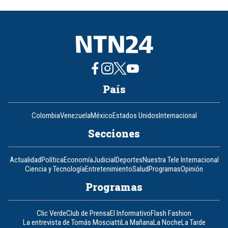
of
8
País
Colombia
Venezuela
México
Estados Unidos
Internacional
Secciones
Actualidad
Política
Economía
Judicial
Deportes
Nuestra Tele Internacional
Ciencia y Tecnología
Entretenimiento
Salud
Programas
Opinión
Programas
Clic Verde
Club de Prensa
El Informativo
Flash Fashion
La entrevista de Tomás Mosciatti
La Mañana
La Noche
La Tarde