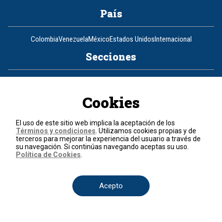
País
Colombia
Venezuela
México
Estados Unidos
Internacional
Secciones
Actualidad
Política
Economía
Judicial
Deportes
Nuestra Tele Internacional
Ciencia y Tecnología
Entretenimiento
Salud
Programas
Opinión
Cookies
Programas
El uso de este sitio web implica la aceptación de los
Términos y condiciones
. Utilizamos cookies propias y de
Clic Verde
Club de Prensa
El Informativo
Flash Fashion
terceros para mejorar la experiencia del usuario a través de
La entrevista de Tomás Mosciatti
La Mañana
La Noche
La Tarde
su navegación. Si continúas navegando aceptas su uso.
Mesa de periodistas
Mujeres de Ataque
Razón de Estado
Política de Cookies
.
Corporativo
Acepto
Responsabilidad Social
Atención al cliente
Atención al inversionista
Informe de sostenibilidad
Código de autorregulación
Ventas Internacionales
Línea Ética
Prensa RCN
OBA