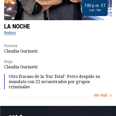
7:00 p.m. ET
Lun - Vie
LA NOCHE
L
Análisis
No
Presenta:
Pr
Claudia Gurisatti
Id
Dirige:
Dir
Claudia Gurisatti
Id
Otro fracaso de la 'Paz Total': Petro despide su
mandato con 22 secuestrados por grupos
criminales
Ver más
Item
1
of
5