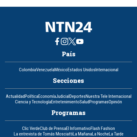
of
8
País
Colombia
Venezuela
México
Estados Unidos
Internacional
Secciones
Actualidad
Política
Economía
Judicial
Deportes
Nuestra Tele Internacional
Ciencia y Tecnología
Entretenimiento
Salud
Programas
Opinión
Programas
Clic Verde
Club de Prensa
El Informativo
Flash Fashion
La entrevista de Tomás Mosciatti
La Mañana
La Noche
La Tarde