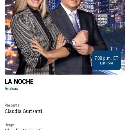
7:00 p.m. ET
Lun - Vie
LA NOCHE
L
Análisis
No
Presenta:
Pr
Claudia Gurisatti
Id
Dirige:
Dir