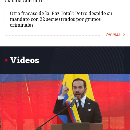
Claudia Gurisatti
Id
Otro fracaso de la 'Paz Total': Petro despide su
mandato con 22 secuestrados por grupos
criminales
Ver más
Item
1
of
5
Videos