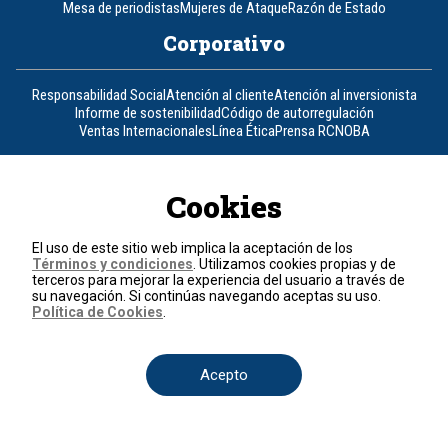
Mesa de periodistas
Mujeres de Ataque
Razón de Estado
Corporativo
Responsabilidad Social
Atención al cliente
Atención al inversionista
Informe de sostenibilidad
Código de autorregulación
Ventas Internacionales
Línea Ética
Prensa RCN
OBA
Visite también
Cookies
Canal RCN
Noticias RCN
RCN Radio
La República
RCN Comerciales
Nuestra Tele Internacional
Novelas
Fides
TDT
El uso de este sitio web implica la aceptación de los
Un producto de RCN Televisión
RCN Total
Términos y condiciones
. Utilizamos cookies propias y de
terceros para mejorar la experiencia del usuario a través de
Contáctenos
su navegación. Si continúas navegando aceptas su uso.
Política de Cookies
.
Teléfono
+57 (601) 426 92 92
Acepto
Política de datos personales
Política de cookies
Términos y condiciones