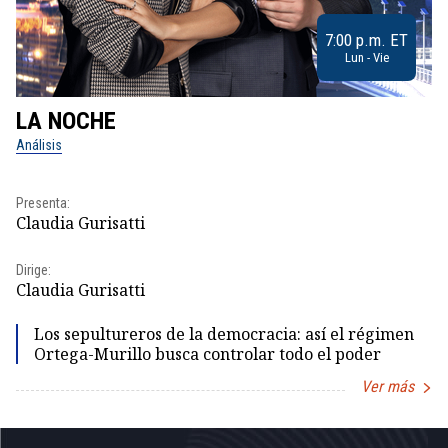
7:00 p.m. ET
Lun - Vie
LA NOCHE
L
Análisis
No
Pr
Presenta:
Id
Claudia Gurisatti
Dir
Dirige:
Id
Claudia Gurisatti
Los sepultureros de la democracia: así el régimen
Ortega-Murillo busca controlar todo el poder
Ver más
Item
1
of