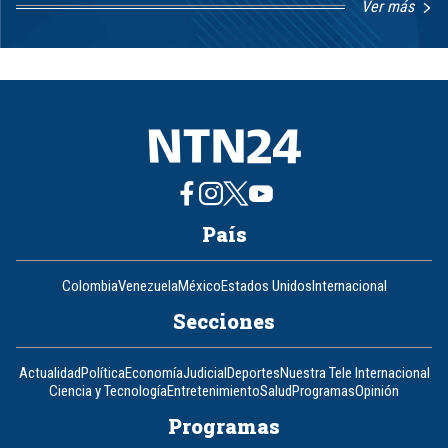
Ver más
Item
1
of
8
País
Colombia
Venezuela
México
Estados Unidos
Internacional
Secciones
Actualidad
Política
Economía
Judicial
Deportes
Nuestra Tele Internacional
Ciencia y Tecnología
Entretenimiento
Salud
Programas
Opinión
Programas