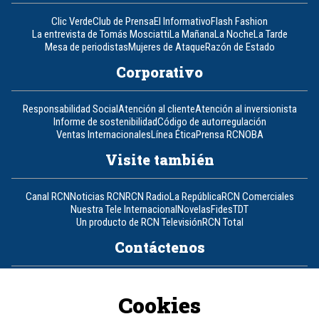
Clic Verde
Club de Prensa
El Informativo
Flash Fashion
La entrevista de Tomás Mosciatti
La Mañana
La Noche
La Tarde
Mesa de periodistas
Mujeres de Ataque
Razón de Estado
Corporativo
Responsabilidad Social
Atención al cliente
Atención al inversionista
Informe de sostenibilidad
Código de autorregulación
Ventas Internacionales
Línea Ética
Prensa RCN
OBA
Visite también
Canal RCN
Noticias RCN
RCN Radio
La República
RCN Comerciales
Nuestra Tele Internacional
Novelas
Fides
TDT
Un producto de RCN Televisión
RCN Total
Contáctenos
Teléfono
+57 (601) 426 92 92
Cookies