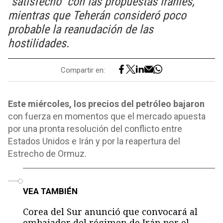
"satisfecho" con las propuestas iraníes,
mientras que Teherán consideró poco
probable la reanudación de las
hostilidades.
Compartir en:
Este miércoles, los precios del petróleo bajaron
con fuerza en momentos que el mercado apuesta
por una pronta resolución del conflicto entre
Estados Unidos e Irán y por la reapertura del
Estrecho de Ormuz.
o
VEA TAMBIÉN
Corea del Sur anunció que convocará al
embajador del régimen de Irán por el