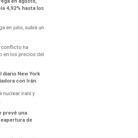
trega en agosto,
ía 4,92% hasta los
a en julio, subía un
 conflicto ha
 en los precios del
l diario New York
adora con Irán.
 nuclear iraní y
.
e prevé una
 reapertura de