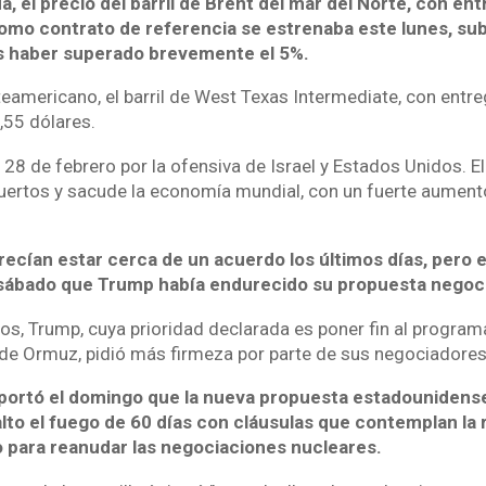
, el precio del barril de Brent del mar del Norte, con en
omo contrato de referencia se estrenaba este lunes, sub
as haber superado brevemente el 5%.
eamericano, el barril de West Texas Intermediate, con entreg
,55 dólares.
l 28 de febrero por la ofensiva de Israel y Estados Unidos. El
ertos y sacude la economía mundial, con un fuerte aumento
ecían estar cerca de un acuerdo los últimos días, pero e
sábado que Trump había endurecido su propuesta negoci
s, Trump, cuya prioridad declarada es poner fin al programa
o de Ormuz, pidió más firmeza por parte de sus negociadores
portó el domingo que la nueva propuesta estadounidens
alto el fuego de 60 días con cláusulas que contemplan la
para reanudar las negociaciones nucleares.