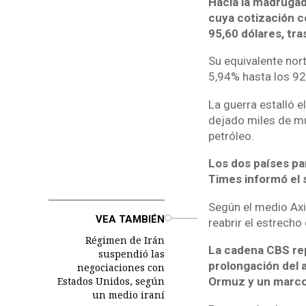
Hacia la madrugada
cuya cotización c
95,60 dólares, tr
Su equivalente nort
5,94% hasta los 92
La guerra estalló e
dejado miles de mu
petróleo.
Los dos países par
Times informó el 
Según el medio Axio
o
VEA TAMBIÉN
reabrir el estrech
Régimen de Irán
La cadena CBS re
suspendió las
prolongación del 
negociaciones con
Estados Unidos, según
Ormuz y un marco 
un medio iraní