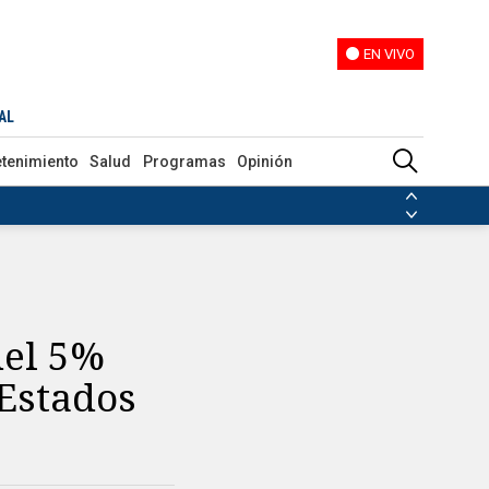
EN VIVO
EN VIVO
Irán
AL
etenimiento
Salud
Programas
Opinión
ias de las FARC
ezuela
Nicolás Maduro
Disidencias de las FARC
 en Venezuela
Nicolás Maduro
del 5%
Estados