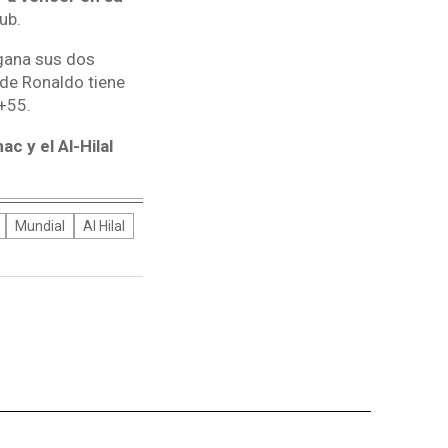
ub.
l gana sus dos
 de Ronaldo tiene
 +55.
ac y el Al-Hilal
Mundial
Al Hilal