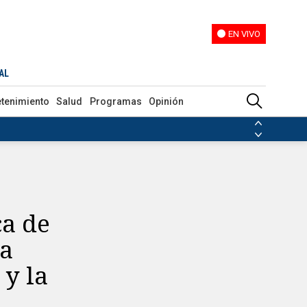
EN VIVO
EN VIVO
esita y la fecha en que gritaría campeón
AL
etenimiento
Salud
Programas
Opinión
ias de las FARC
ezuela
Nicolás Maduro
Disidencias de las FARC
 en Venezuela
Nicolás Maduro
ca de
ia
 y la