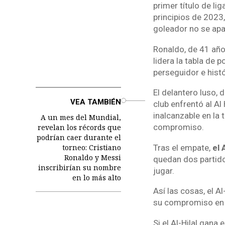
primer título de lig
principios de 2023
goleador no se apa
Ronaldo, de 41 añ
lidera la tabla de
perseguidor e históri
El delantero luso,
o
VEA TAMBIÉN
club enfrentó al Al
inalcanzable en la 
A un mes del Mundial,
compromiso.
revelan los récords que
podrían caer durante el
torneo: Cristiano
Tras el empate,
el 
Ronaldo y Messi
quedan dos partido
inscribirían su nombre
jugar.
en lo más alto
Así las cosas, el A
su compromiso en e
Si el Al-Hilal gana 