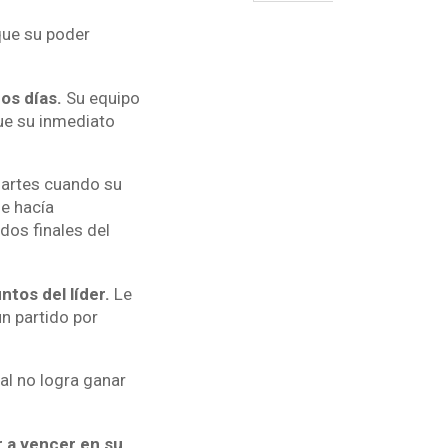
que su poder
os días.
Su equipo
ue su inmediato
martes cuando su
se hacía
dos finales del
ntos del líder.
Le
n partido por
lal no logra ganar
r a vencer en su