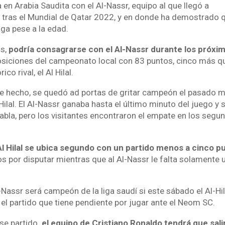
a en Arabia Saudita con el Al-Nassr, equipo al que llegó a
, tras el Mundial de Qatar 2022, y en donde ha demostrado 
ga pese a la edad.
os,
podría consagrarse con el Al-Nassr durante los próxim
 posiciones del campeonato local con 83 puntos, cinco más q
co rival, el Al Hilal.
 de hecho, se quedó ad portas de gritar campeón el pasado 
 Hilal. El Al-Nassr ganaba hasta el último minuto del juego y 
tabla, pero los visitantes encontraron el empate en los segun
Al Hilal se ubica segundo con un partido menos a cinco pu
s por disputar mientras que al Al-Nassr le falta solamente u
l-Nassr será campeón de la liga saudí si este sábado el Al-Hi
l partido que tiene pendiente por jugar ante el Neom SC.
ese partido
, el equipo de Cristiano Ronaldo tendrá que sali