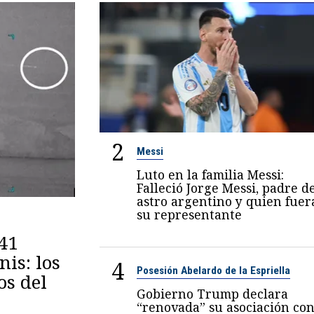
2
Messi
Luto en la familia Messi:
Falleció Jorge Messi, padre d
astro argentino y quien fuer
su representante
 41
is: los
4
Posesión Abelardo de la Espriella
os del
Gobierno Trump declara
“renovada” su asociación co