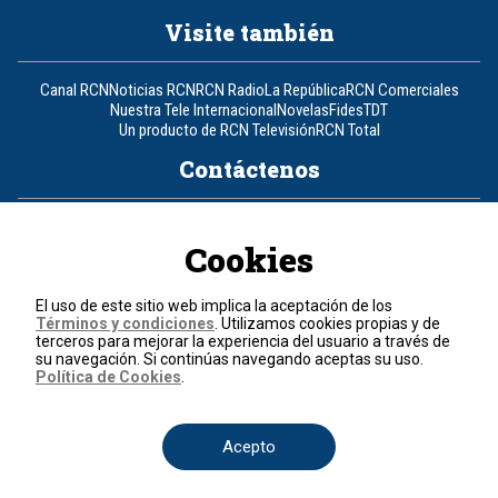
Visite también
Canal RCN
Noticias RCN
RCN Radio
La República
RCN Comerciales
Nuestra Tele Internacional
Novelas
Fides
TDT
Un producto de RCN Televisión
RCN Total
Contáctenos
Teléfono
+57 (601) 426 92 92
Cookies
Política de datos personales
Política de cookies
El uso de este sitio web implica la aceptación de los
Términos y condiciones
Términos y condiciones
. Utilizamos cookies propias y de
terceros para mejorar la experiencia del usuario a través de
su navegación. Si continúas navegando aceptas su uso.
© 2026, RCN Medios.
Política de Cookies
.
Todos los derechos reservados.
Organización Ardila Lülle - www.oal.com.co
Acepto