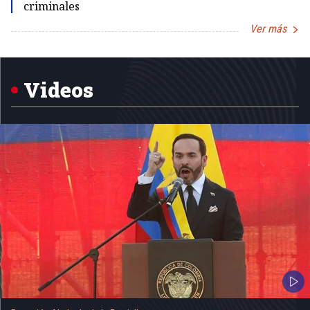
criminales
Ver más
Item
1
of
5
Videos