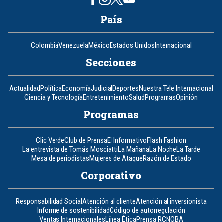
País
Colombia
Venezuela
México
Estados Unidos
Internacional
Secciones
Actualidad
Política
Economía
Judicial
Deportes
Nuestra Tele Internacional
Ciencia y Tecnología
Entretenimiento
Salud
Programas
Opinión
Programas
Clic Verde
Club de Prensa
El Informativo
Flash Fashion
La entrevista de Tomás Mosciatti
La Mañana
La Noche
La Tarde
Mesa de periodistas
Mujeres de Ataque
Razón de Estado
Corporativo
Responsabilidad Social
Atención al cliente
Atención al inversionista
Informe de sostenibilidad
Código de autorregulación
Ventas Internacionales
Línea Ética
Prensa RCN
OBA