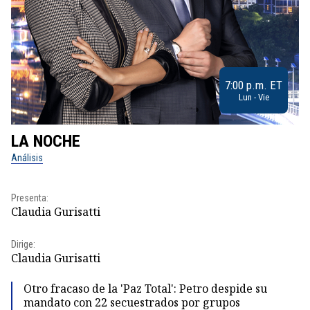
7:00 p.m. ET
Lun - Vie
LA NOCHE
L
Análisis
No
Pr
Presenta:
Id
Claudia Gurisatti
Dir
Dirige:
Id
Claudia Gurisatti
Otro fracaso de la 'Paz Total': Petro despide su
mandato con 22 secuestrados por grupos