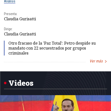
Análisis
No
Presenta:
Pr
Claudia Gurisatti
Id
Dirige:
Dir
Claudia Gurisatti
Id
Otro fracaso de la 'Paz Total': Petro despide su
mandato con 22 secuestrados por grupos
criminales
Ver más
Item
1
of
5
Videos