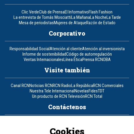
Clic Verde
Club de Prensa
El Informativo
Flash Fashion
La entrevista de Tomás Mosciatti
La Mañana
La Noche
La Tarde
Mesa de periodistas
Mujeres de Ataque
Razón de Estado
Corporativo
Responsabilidad Social
Atención al cliente
Atención al inversionista
Informe de sostenibilidad
Código de autorregulación
Ventas Internacionales
Línea Ética
Prensa RCN
OBA
Visite también
Canal RCN
Noticias RCN
RCN Radio
La República
RCN Comerciales
Nuestra Tele Internacional
Novelas
Fides
TDT
Un producto de RCN Televisión
RCN Total
Contáctenos
Teléfono
+57 (601) 426 92 92
Cookies