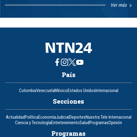
Ver más
Item
1
of
8
País
Colombia
Venezuela
México
Estados Unidos
Internacional
Secciones
Actualidad
Política
Economía
Judicial
Deportes
Nuestra Tele Internacional
Ciencia y Tecnología
Entretenimiento
Salud
Programas
Opinión
Programas