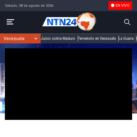
EN VIVO
Sábado, 08 de agosto de 2026
Juicio contra Maduro
Terremoto en Venezuela
La Guaira