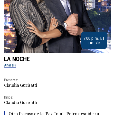
7:00 p.m. ET
Lun - Vie
LA NOCHE
L
Análisis
No
Pr
Presenta:
Id
Claudia Gurisatti
Dir
Dirige:
Id
Claudia Gurisatti
Otro fracaso de la 'Paz Total': Petro despide su