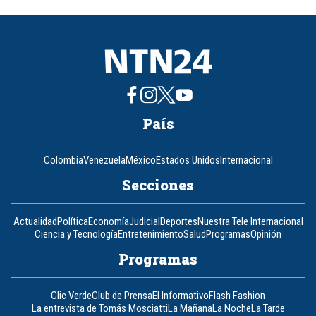
of
8
País
Colombia
Venezuela
México
Estados Unidos
Internacional
Secciones
Actualidad
Política
Economía
Judicial
Deportes
Nuestra Tele Internacional
Ciencia y Tecnología
Entretenimiento
Salud
Programas
Opinión
Programas
Clic Verde
Club de Prensa
El Informativo
Flash Fashion
La entrevista de Tomás Mosciatti
La Mañana
La Noche
La Tarde