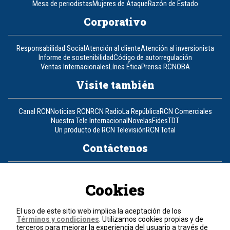
Mesa de periodistas
Mujeres de Ataque
Razón de Estado
Corporativo
Responsabilidad Social
Atención al cliente
Atención al inversionista
Informe de sostenibilidad
Código de autorregulación
Ventas Internacionales
Línea Ética
Prensa RCN
OBA
Visite también
Canal RCN
Noticias RCN
RCN Radio
La República
RCN Comerciales
Nuestra Tele Internacional
Novelas
Fides
TDT
Un producto de RCN Televisión
RCN Total
Contáctenos
Teléfono
+57 (601) 426 92 92
Cookies
Política de datos personales
Política de cookies
El uso de este sitio web implica la aceptación de los
Términos y condiciones
Términos y condiciones
. Utilizamos cookies propias y de
terceros para mejorar la experiencia del usuario a través de