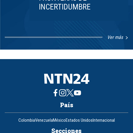
INCERTIDUMBRE
Ver más
Item
1
of
8
País
Colombia
Venezuela
México
Estados Unidos
Internacional
Secciones