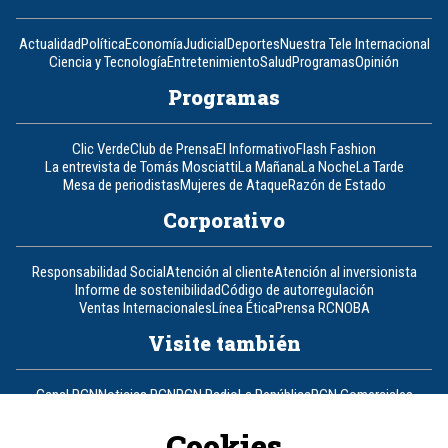
Actualidad
Política
Economía
Judicial
Deportes
Nuestra Tele Internacional
Ciencia y Tecnología
Entretenimiento
Salud
Programas
Opinión
Programas
Clic Verde
Club de Prensa
El Informativo
Flash Fashion
La entrevista de Tomás Mosciatti
La Mañana
La Noche
La Tarde
Mesa de periodistas
Mujeres de Ataque
Razón de Estado
Corporativo
Responsabilidad Social
Atención al cliente
Atención al inversionista
Informe de sostenibilidad
Código de autorregulación
Ventas Internacionales
Línea Ética
Prensa RCN
OBA
Visite también
Canal RCN
Noticias RCN
RCN Radio
La República
RCN Comerciales
Nuestra Tele Internacional
Novelas
Fides
TDT
Un producto de RCN Televisión
RCN Total
Cookies