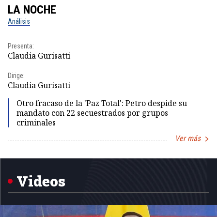
LA NOCHE
L
Análisis
No
Presenta:
Pr
Claudia Gurisatti
Id
Dirige:
Dir
Claudia Gurisatti
Id
Otro fracaso de la 'Paz Total': Petro despide su
mandato con 22 secuestrados por grupos
criminales
Ver más
Item
1
of
5
Videos