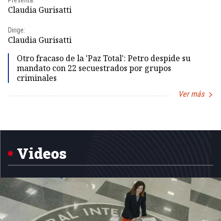
Presenta:
Pr
Claudia Gurisatti
Id
Dirige:
Dir
Claudia Gurisatti
Id
Otro fracaso de la 'Paz Total': Petro despide su
mandato con 22 secuestrados por grupos
criminales
Ver más
Item
1
of
5
Videos