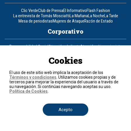
Clic Verde
Club de Prensa
El Informativo
Flash Fashion
La entrevista de Tomás Mosciatti
La Mañana
La Noche
La Tarde
Mesa de periodistas
Mujeres de Ataque
Razón de Estado
Corporativo
Responsabilidad Social
Atención al cliente
Atención al inversionista
Informe de sostenibilidad
Código de autorregulación
Ventas Internacionales
Línea Ética
Prensa RCN
OBA
Cookies
Visite también
El uso de este sitio web implica la aceptación de los
Términos y condiciones
. Utilizamos cookies propias y de
terceros para mejorar la experiencia del usuario a través de
Canal RCN
Noticias RCN
RCN Radio
La República
RCN Comerciales
su navegación. Si continúas navegando aceptas su uso.
Nuestra Tele Internacional
Novelas
Fides
TDT
Política de Cookies
.
Un producto de RCN Televisión
RCN Total
Contáctenos
Acepto
Teléfono
+57 (601) 426 92 92