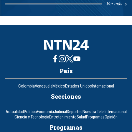
Ver más
Item
1
of
8
País
Colombia
Venezuela
México
Estados Unidos
Internacional
Secciones
Actualidad
Política
Economía
Judicial
Deportes
Nuestra Tele Internacional
Ciencia y Tecnología
Entretenimiento
Salud
Programas
Opinión
Programas