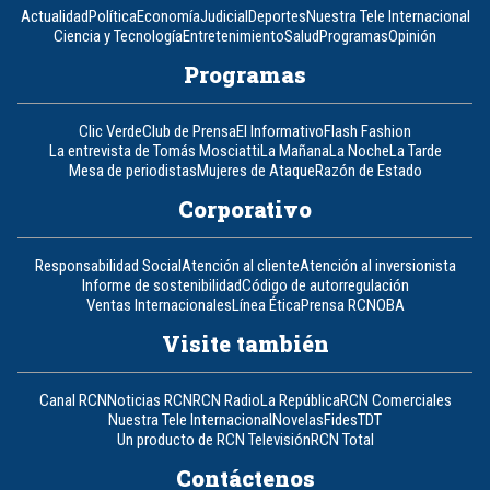
Actualidad
Política
Economía
Judicial
Deportes
Nuestra Tele Internacional
Ciencia y Tecnología
Entretenimiento
Salud
Programas
Opinión
Programas
Clic Verde
Club de Prensa
El Informativo
Flash Fashion
La entrevista de Tomás Mosciatti
La Mañana
La Noche
La Tarde
Mesa de periodistas
Mujeres de Ataque
Razón de Estado
Corporativo
Responsabilidad Social
Atención al cliente
Atención al inversionista
Informe de sostenibilidad
Código de autorregulación
Ventas Internacionales
Línea Ética
Prensa RCN
OBA
Visite también
Canal RCN
Noticias RCN
RCN Radio
La República
RCN Comerciales
Nuestra Tele Internacional
Novelas
Fides
TDT
Un producto de RCN Televisión
RCN Total
Contáctenos