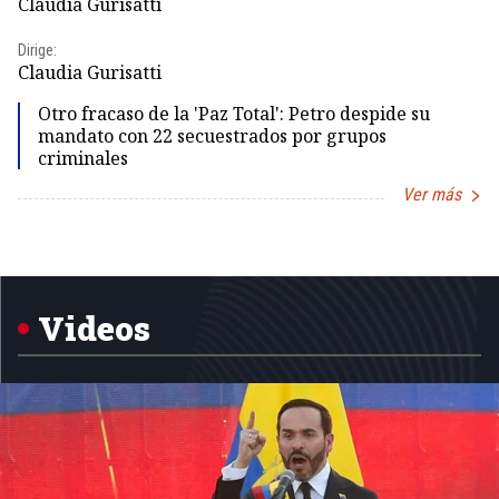
Claudia Gurisatti
Id
Dirige:
Dir
Claudia Gurisatti
Id
Otro fracaso de la 'Paz Total': Petro despide su
mandato con 22 secuestrados por grupos
criminales
Ver más
Item
1
of
5
Videos