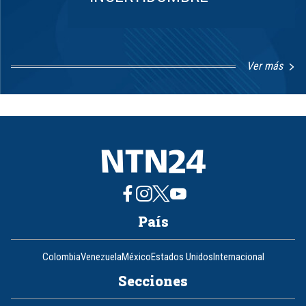
Ver más
Item
1
of
8
País
Colombia
Venezuela
México
Estados Unidos
Internacional
Secciones