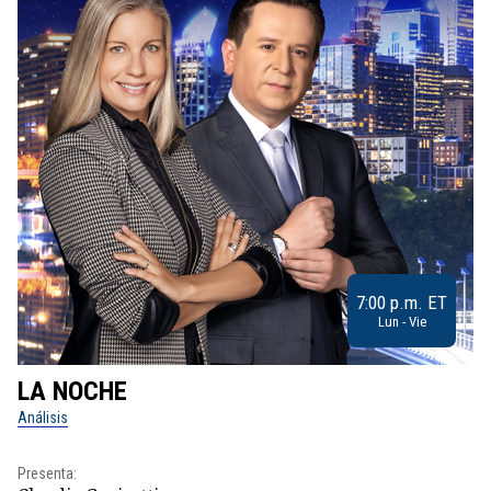
7:00 p.m. ET
Lun - Vie
LA NOCHE
L
Análisis
No
Presenta:
Pr