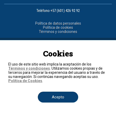
Teléfono
+57 (601) 426 92 92
Política de datos personales
Política de cookies
Términos y condiciones
© 2026, RCN Medios.
Todos los derechos reservados.
Organización Ardila Lülle - www.oal.com.co
Cookies
El uso de este sitio web implica la aceptación de los
Términos y condiciones
. Utilizamos cookies propias y de
terceros para mejorar la experiencia del usuario a través de
su navegación. Si continúas navegando aceptas su uso.
Política de Cookies
.
Acepto