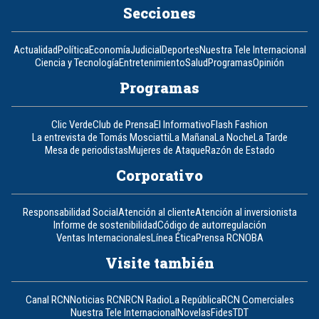
Secciones
Actualidad
Política
Economía
Judicial
Deportes
Nuestra Tele Internacional
Ciencia y Tecnología
Entretenimiento
Salud
Programas
Opinión
Programas
Clic Verde
Club de Prensa
El Informativo
Flash Fashion
La entrevista de Tomás Mosciatti
La Mañana
La Noche
La Tarde
Mesa de periodistas
Mujeres de Ataque
Razón de Estado
Corporativo
Responsabilidad Social
Atención al cliente
Atención al inversionista
Informe de sostenibilidad
Código de autorregulación
Ventas Internacionales
Línea Ética
Prensa RCN
OBA
Visite también
Canal RCN
Noticias RCN
RCN Radio
La República
RCN Comerciales
Nuestra Tele Internacional
Novelas
Fides
TDT