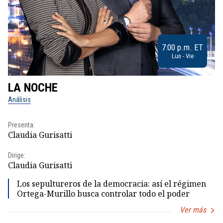
7:00 p.m. ET
Lun - Vie
LA NOCHE
L
Análisis
No
Presenta:
Pr
Claudia Gurisatti
Id
Dirige:
Dir
Claudia Gurisatti
Id
Los sepultureros de la democracia: así el régimen
Ortega-Murillo busca controlar todo el poder
Ver más
Item