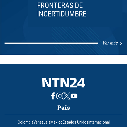
FRONTERAS DE
INCERTIDUMBRE
Ver más
Item
1
of
8
País
Colombia
Venezuela
México
Estados Unidos
Internacional