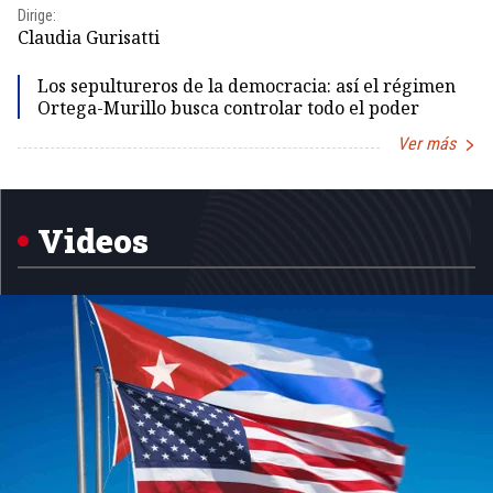
Dirige:
Dir
Claudia Gurisatti
Id
Los sepultureros de la democracia: así el régimen
Ortega-Murillo busca controlar todo el poder
Ver más
Item
1
of
5
Videos