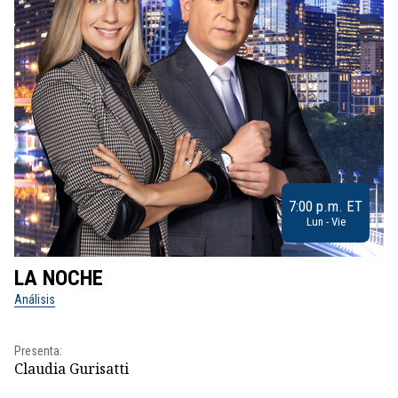
7:00 p.m. ET
Lun - Vie
LA NOCHE
L
Análisis
No
Presenta:
Pr
Claudia Gurisatti
Id