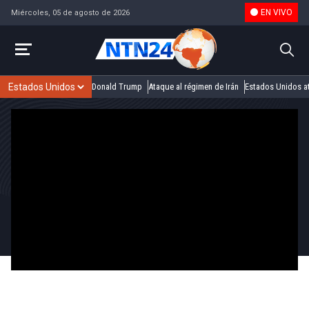
EN VIVO
Miércoles, 05 de agosto de 2026
Donald Trump
Ataque al régimen de Irán
Estados Unidos at