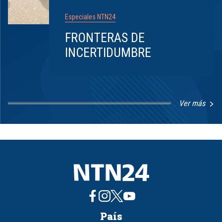
Especiales NTN24
FRONTERAS DE
INCERTIDUMBRE
Ver más
Item
1
of
8
País