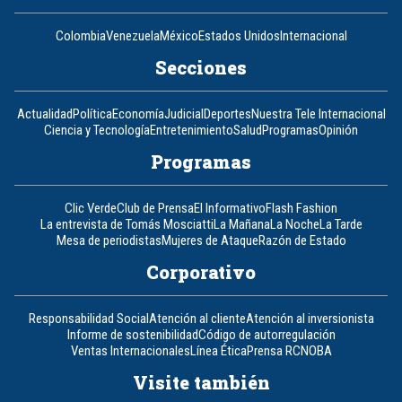
Colombia
Venezuela
México
Estados Unidos
Internacional
Secciones
Actualidad
Política
Economía
Judicial
Deportes
Nuestra Tele Internacional
Ciencia y Tecnología
Entretenimiento
Salud
Programas
Opinión
Programas
Clic Verde
Club de Prensa
El Informativo
Flash Fashion
La entrevista de Tomás Mosciatti
La Mañana
La Noche
La Tarde
Mesa de periodistas
Mujeres de Ataque
Razón de Estado
Corporativo
Responsabilidad Social
Atención al cliente
Atención al inversionista
Informe de sostenibilidad
Código de autorregulación
Ventas Internacionales
Línea Ética
Prensa RCN
OBA
Visite también