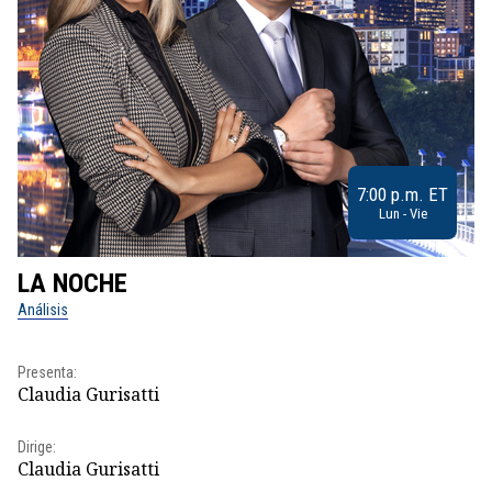
7:00 p.m. ET
Lun - Vie
LA NOCHE
L
Análisis
No
Pr
Presenta:
Id
Claudia Gurisatti
Dir
Dirige:
Id
Claudia Gurisatti