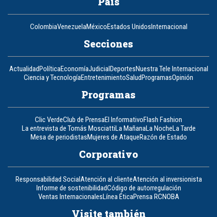
País
Colombia
Venezuela
México
Estados Unidos
Internacional
Secciones
Actualidad
Política
Economía
Judicial
Deportes
Nuestra Tele Internacional
Ciencia y Tecnología
Entretenimiento
Salud
Programas
Opinión
Programas
Clic Verde
Club de Prensa
El Informativo
Flash Fashion
La entrevista de Tomás Mosciatti
La Mañana
La Noche
La Tarde
Mesa de periodistas
Mujeres de Ataque
Razón de Estado
Corporativo
Responsabilidad Social
Atención al cliente
Atención al inversionista
Informe de sostenibilidad
Código de autorregulación
Ventas Internacionales
Línea Ética
Prensa RCN
OBA
Visite también