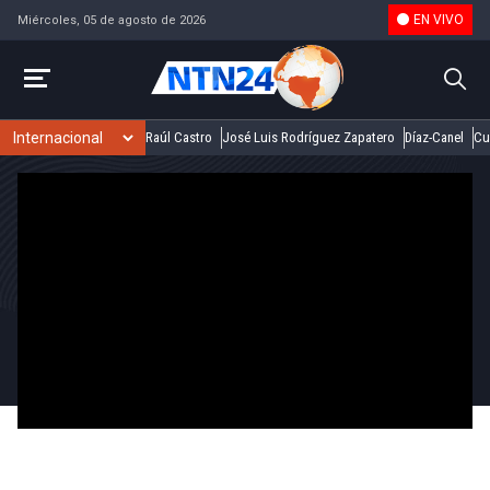
EN VIVO
Miércoles, 05 de agosto de 2026
Raúl Castro
José Luis Rodríguez Zapatero
Díaz-Canel
Cu