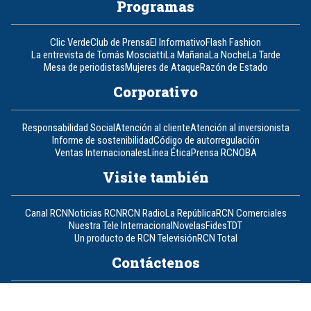
Programas
Clic Verde
Club de Prensa
El Informativo
Flash Fashion
La entrevista de Tomás Mosciatti
La Mañana
La Noche
La Tarde
Mesa de periodistas
Mujeres de Ataque
Razón de Estado
Corporativo
Responsabilidad Social
Atención al cliente
Atención al inversionista
Informe de sostenibilidad
Código de autorregulación
Ventas Internacionales
Línea Ética
Prensa RCN
OBA
Visite también
Canal RCN
Noticias RCN
RCN Radio
La República
RCN Comerciales
Nuestra Tele Internacional
Novelas
Fides
TDT
Un producto de RCN Televisión
RCN Total
Contáctenos
Teléfono
+57 (601) 426 92 92