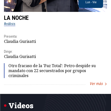
Lun - Vie
LA NOCHE
L
Análisis
No
Presenta:
Pr
Claudia Gurisatti
Id
Dirige:
Dir
Claudia Gurisatti
Id
Otro fracaso de la 'Paz Total': Petro despide su
mandato con 22 secuestrados por grupos
criminales
Ver más
Item
1
of
5
Videos