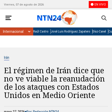
EN VIVO
Viernes, 07 de agosto de 2026
Raúl Castro
José Luis Rodríguez Zapatero
Díaz-Canel
Cu
Irán
El régimen de Irán dice que
no ve viable la reanudación
de los ataques con Estados
Unidos en Medio Oriente
mayo 27, 2026
Por: Redacción NTN24