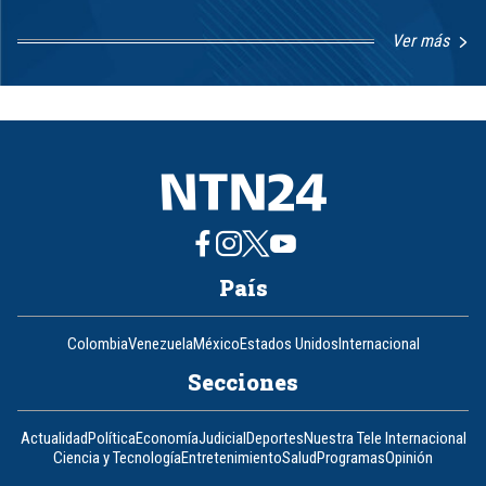
Ver más
Item
1
of
8
País
Colombia
Venezuela
México
Estados Unidos
Internacional
Secciones
Actualidad
Política
Economía
Judicial
Deportes
Nuestra Tele Internacional
Ciencia y Tecnología
Entretenimiento
Salud
Programas
Opinión