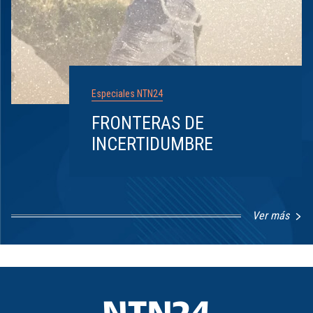
Especiales NTN24
FRONTERAS DE
INCERTIDUMBRE
Ver más
Item
1
of
8