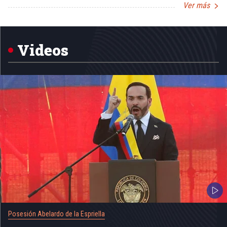
Ver más
Item
1
of
5
Videos
Posesión Abelardo de la Espriella