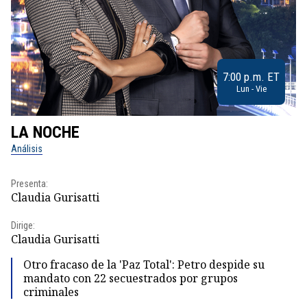
7:00 p.m. ET
Lun - Vie
LA NOCHE
L
Análisis
No
Presenta:
Pr
Claudia Gurisatti
Id
Dirige:
Dir
Claudia Gurisatti
Id
Otro fracaso de la 'Paz Total': Petro despide su
mandato con 22 secuestrados por grupos
criminales