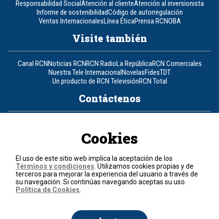
Responsabilidad Social
Atención al cliente
Atención al inversionista
Informe de sostenibilidad
Código de autorregulación
Ventas Internacionales
Línea Ética
Prensa RCN
OBA
Visite también
Canal RCN
Noticias RCN
RCN Radio
La República
RCN Comerciales
Nuestra Tele Internacional
Novelas
Fides
TDT
Un producto de RCN Televisión
RCN Total
Contáctenos
Teléfono
+57 (601) 426 92 92
Cookies
Política de datos personales
Política de cookies
El uso de este sitio web implica la aceptación de los
Términos y condiciones
Términos y condiciones
. Utilizamos cookies propias y de
terceros para mejorar la experiencia del usuario a través de
su navegación. Si continúas navegando aceptas su uso.
© 2026, RCN Medios.
Política de Cookies
.
Todos los derechos reservados.
Organización Ardila Lülle - www.oal.com.co