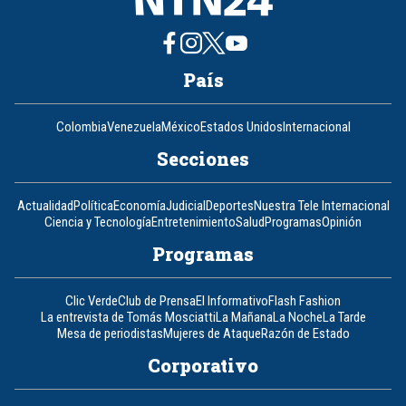
País
Colombia
Venezuela
México
Estados Unidos
Internacional
Secciones
Actualidad
Política
Economía
Judicial
Deportes
Nuestra Tele Internacional
Ciencia y Tecnología
Entretenimiento
Salud
Programas
Opinión
Programas
Clic Verde
Club de Prensa
El Informativo
Flash Fashion
La entrevista de Tomás Mosciatti
La Mañana
La Noche
La Tarde
Mesa de periodistas
Mujeres de Ataque
Razón de Estado
Corporativo