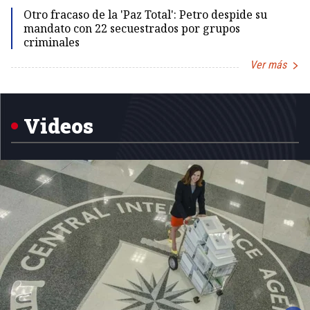
Otro fracaso de la 'Paz Total': Petro despide su
mandato con 22 secuestrados por grupos
criminales
Ver más
Item
1
of
5
Videos