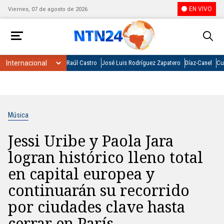
EN VIVO
Viernes, 07 de agosto de 2026
Raúl Castro
José Luis Rodríguez Zapatero
Díaz-Canel
Cu
Música
Jessi Uribe y Paola Jara
logran histórico lleno total
en capital europea y
continuarán su recorrido
por ciudades clave hasta
cerrar en París