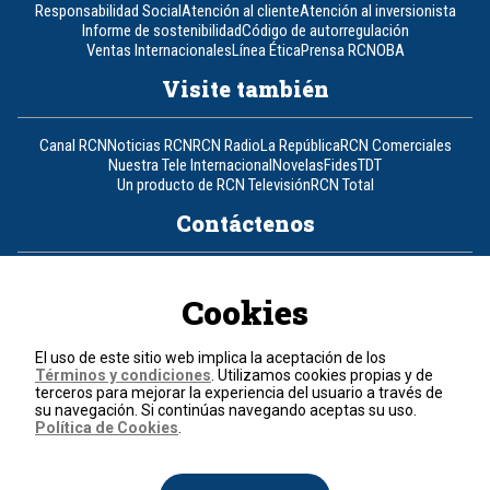
Responsabilidad Social
Atención al cliente
Atención al inversionista
Informe de sostenibilidad
Código de autorregulación
Ventas Internacionales
Línea Ética
Prensa RCN
OBA
Visite también
Canal RCN
Noticias RCN
RCN Radio
La República
RCN Comerciales
Nuestra Tele Internacional
Novelas
Fides
TDT
Un producto de RCN Televisión
RCN Total
Contáctenos
Teléfono
+57 (601) 426 92 92
Cookies
Política de datos personales
Política de cookies
El uso de este sitio web implica la aceptación de los
Términos y condiciones
Términos y condiciones
. Utilizamos cookies propias y de
terceros para mejorar la experiencia del usuario a través de
su navegación. Si continúas navegando aceptas su uso.
© 2026, RCN Medios.
Política de Cookies
.
Todos los derechos reservados.
Organización Ardila Lülle - www.oal.com.co