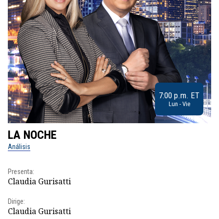
7:00 p.m. ET
Lun - Vie
LA NOCHE
L
Análisis
No
Presenta:
Pr
Claudia Gurisatti
Id
Dirige:
Dir
Claudia Gurisatti
Id