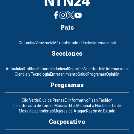
País
Colombia
Venezuela
México
Estados Unidos
Internacional
Secciones
Actualidad
Política
Economía
Judicial
Deportes
Nuestra Tele Internacional
Ciencia y Tecnología
Entretenimiento
Salud
Programas
Opinión
Programas
Clic Verde
Club de Prensa
El Informativo
Flash Fashion
La entrevista de Tomás Mosciatti
La Mañana
La Noche
La Tarde
Mesa de periodistas
Mujeres de Ataque
Razón de Estado
Corporativo