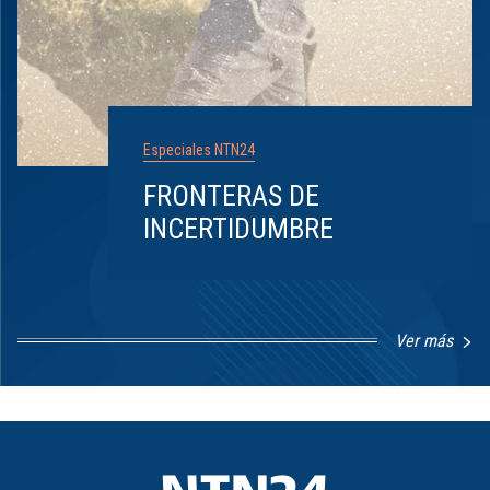
Especiales NTN24
FRONTERAS DE
INCERTIDUMBRE
Ver más
Item
1
of
8