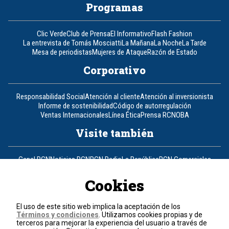
Programas
Clic Verde
Club de Prensa
El Informativo
Flash Fashion
La entrevista de Tomás Mosciatti
La Mañana
La Noche
La Tarde
Mesa de periodistas
Mujeres de Ataque
Razón de Estado
Corporativo
Responsabilidad Social
Atención al cliente
Atención al inversionista
Informe de sostenibilidad
Código de autorregulación
Ventas Internacionales
Línea Ética
Prensa RCN
OBA
Visite también
Canal RCN
Noticias RCN
RCN Radio
La República
RCN Comerciales
Nuestra Tele Internacional
Novelas
Fides
TDT
Un producto de RCN Televisión
RCN Total
Cookies
Contáctenos
El uso de este sitio web implica la aceptación de los
Términos y condiciones
. Utilizamos cookies propias y de
Teléfono
+57 (601) 426 92 92
terceros para mejorar la experiencia del usuario a través de