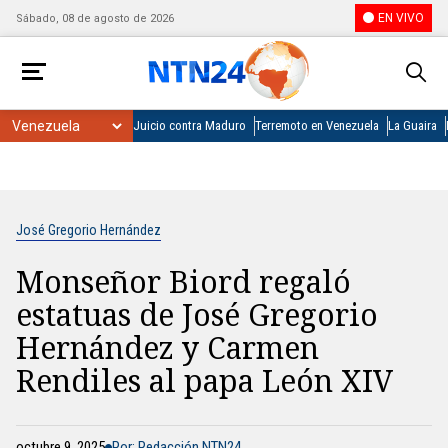
EN VIVO
Sábado, 08 de agosto de 2026
Juicio contra Maduro
Terremoto en Venezuela
La Guaira
José Gregorio Hernández
Monseñor Biord regaló
estatuas de José Gregorio
Hernández y Carmen
Rendiles al papa León XIV
octubre 9, 2025
Por: Redacción NTN24