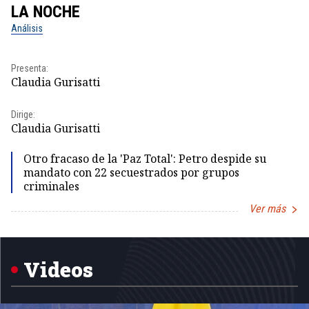
LA NOCHE
L
Análisis
No
Presenta:
Pr
Claudia Gurisatti
Id
Dirige:
Dir
Claudia Gurisatti
Id
Otro fracaso de la 'Paz Total': Petro despide su
mandato con 22 secuestrados por grupos
criminales
Ver más
Item
1
of
5
Videos