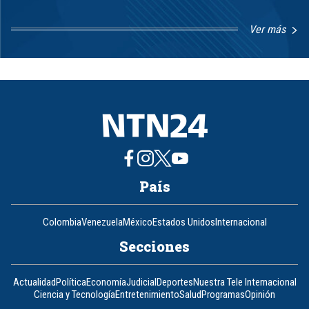
Ver más
Item
1
of
8
País
Colombia
Venezuela
México
Estados Unidos
Internacional
Secciones
Actualidad
Política
Economía
Judicial
Deportes
Nuestra Tele Internacional
Ciencia y Tecnología
Entretenimiento
Salud
Programas
Opinión