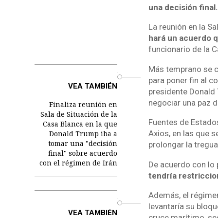
una decisión final.
La reunión en la S
hará un acuerdo q
funcionario de la 
Más temprano se co
o
para poner fin al c
VEA TAMBIÉN
presidente Donald T
negociar una paz d
Finaliza reunión en
Sala de Situación de la
Fuentes de Estado
Casa Blanca en la que
Axios, en las que 
Donald Trump iba a
tomar una "decisión
prolongar la tregua
final" sobre acuerdo
con el régimen de Irán
De acuerdo con lo 
tendría restriccio
Además, el régimen
o
levantaría su bloqu
VEA TAMBIÉN
cruce marítimo, se