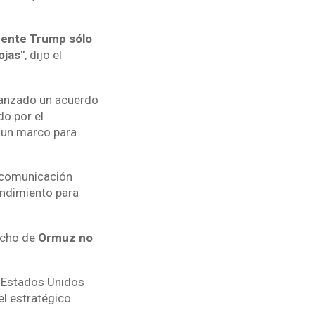
dente Trump sólo
ojas"
, dijo el
canzado un acuerdo
do por el
a un marco para
 comunicación
endimiento para
recho de
Ormuz no
y Estados Unidos
el estratégico