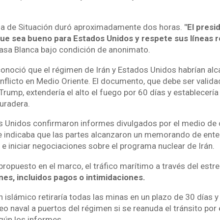
ala de Situación duró aproximadamente dos horas.
"El presi
ue sea bueno para Estados Unidos y respete sus líneas r
Casa Blanca bajo condición de anonimato.
noció que el régimen de Irán y Estados Unidos habrían al
onflicto en Medio Oriente. El documento, que debe ser valida
rump, extendería el alto el fuego por 60 días y establecerí
uradera.
s Unidos confirmaron informes divulgados por el medio de
se indicaba que las partes alcanzaron un memorando de ent
 e iniciar negociaciones sobre el programa nuclear de Irán.
propuesto en el marco, el tráfico marítimo a través del est
nes, incluidos pagos o intimidaciones.
 islámico retiraría todas las minas en un plazo de 30 días 
eo naval a puertos del régimen si se reanuda el tránsito por 
gún los informes.