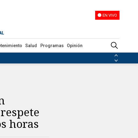
EN VIVO
EN VIVO
ión de dos horas
AL
etenimiento
Salud
Programas
Opinión
ias de las FARC
ezuela
Nicolás Maduro
Disidencias de las FARC
 en Venezuela
Nicolás Maduro
n
 respete
os horas