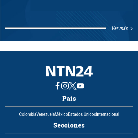
Ver más
Item
1
of
8
País
Colombia
Venezuela
México
Estados Unidos
Internacional
Secciones