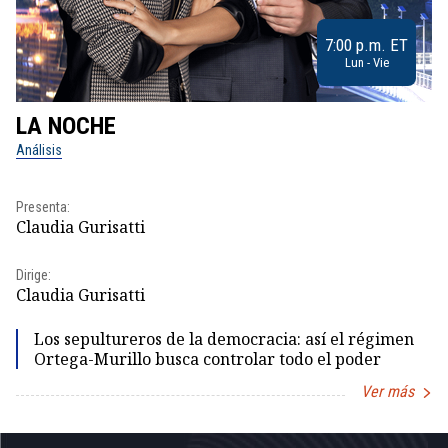
7:00 p.m. ET
Lun - Vie
LA NOCHE
L
Análisis
No
Pr
Presenta:
Id
Claudia Gurisatti
Dir
Dirige:
Id
Claudia Gurisatti
Los sepultureros de la democracia: así el régimen
Ortega-Murillo busca controlar todo el poder
Ver más
Item
1
of