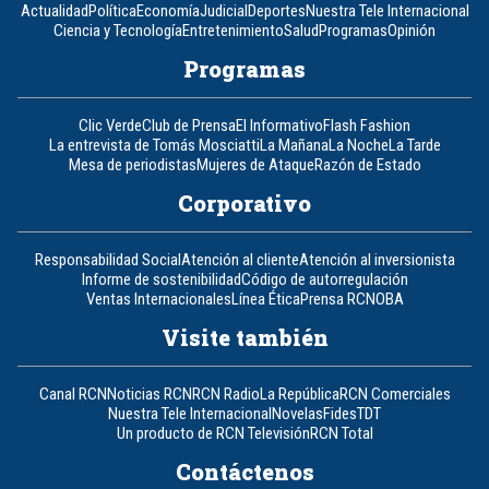
Actualidad
Política
Economía
Judicial
Deportes
Nuestra Tele Internacional
Ciencia y Tecnología
Entretenimiento
Salud
Programas
Opinión
Programas
Clic Verde
Club de Prensa
El Informativo
Flash Fashion
La entrevista de Tomás Mosciatti
La Mañana
La Noche
La Tarde
Mesa de periodistas
Mujeres de Ataque
Razón de Estado
Corporativo
Responsabilidad Social
Atención al cliente
Atención al inversionista
Informe de sostenibilidad
Código de autorregulación
Ventas Internacionales
Línea Ética
Prensa RCN
OBA
Visite también
Canal RCN
Noticias RCN
RCN Radio
La República
RCN Comerciales
Nuestra Tele Internacional
Novelas
Fides
TDT
Un producto de RCN Televisión
RCN Total
Contáctenos