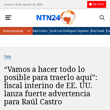
EN VIVO
Jueves, 06 de agosto de 2026
Raúl Castro
José Luis Rodríguez Zapatero
Díaz-Canel
Cu
Cuba
“Vamos a hacer todo lo
posible para traerlo aquí”:
fiscal interino de EE. UU.
lanza fuerte advertencia
para Raúl Castro