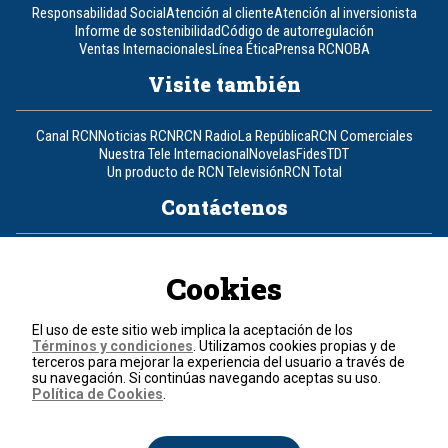
Responsabilidad Social
Atención al cliente
Atención al inversionista
Informe de sostenibilidad
Código de autorregulación
Ventas Internacionales
Línea Ética
Prensa RCN
OBA
Visite también
Canal RCN
Noticias RCN
RCN Radio
La República
RCN Comerciales
Nuestra Tele Internacional
Novelas
Fides
TDT
Un producto de RCN Televisión
RCN Total
Contáctenos
Teléfono
+57 (601) 426 92 92
Cookies
Política de datos personales
Política de cookies
El uso de este sitio web implica la aceptación de los
Términos y condiciones
Términos y condiciones
. Utilizamos cookies propias y de
terceros para mejorar la experiencia del usuario a través de
su navegación. Si continúas navegando aceptas su uso.
© 2026, RCN Medios.
Política de Cookies
.
Todos los derechos reservados.
Organización Ardila Lülle - www.oal.com.co