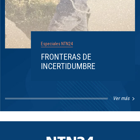
Especiales NTN24
FRONTERAS DE
INCERTIDUMBRE
Ver más
Item
1
of
8