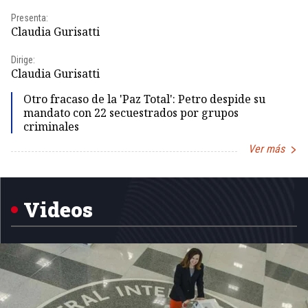
Presenta:
Pr
Claudia Gurisatti
Id
Dirige:
Dir
Claudia Gurisatti
Id
Otro fracaso de la 'Paz Total': Petro despide su
mandato con 22 secuestrados por grupos
criminales
Ver más
Item
1
of
5
Videos