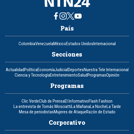
País
Colombia
Venezuela
México
Estados Unidos
Internacional
Secciones
Actualidad
Política
Economía
Judicial
Deportes
Nuestra Tele Internacional
Ciencia y Tecnología
Entretenimiento
Salud
Programas
Opinión
Programas
Clic Verde
Club de Prensa
El Informativo
Flash Fashion
La entrevista de Tomás Mosciatti
La Mañana
La Noche
La Tarde
Mesa de periodistas
Mujeres de Ataque
Razón de Estado
Corporativo