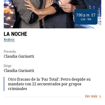
7:00 p.m. ET
Lun - Vie
LA NOCHE
L
Análisis
No
Presenta:
Pr
Claudia Gurisatti
Id
Dirige:
Dir
Claudia Gurisatti
Id
Otro fracaso de la 'Paz Total': Petro despide su
mandato con 22 secuestrados por grupos
criminales
Ver más
Item
1