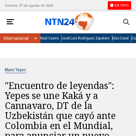
EN VIVO
Viernes, 07 de agosto de 2026
Raúl Castro
José Luis Rodríguez Zapatero
Díaz-Canel
Cu
Mario Yepes
"Encuentro de leyendas":
Yepes se une Kaká y a
Cannavaro, DT de la
Uzbekistán que cayó ante
Colombia en el Mundial,
para anunciar un nuevo