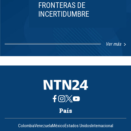
FRONTERAS DE
INCERTIDUMBRE
Ver más
Item
1
of
8
País
Colombia
Venezuela
México
Estados Unidos
Internacional