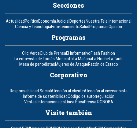
Secciones
Actualidad
Política
Economía
Judicial
Deportes
Nuestra Tele Internacional
Ciencia y Tecnología
Entretenimiento
Salud
Programas
Opinión
Programas
Clic Verde
Club de Prensa
El Informativo
Flash Fashion
La entrevista de Tomás Mosciatti
La Mañana
La Noche
La Tarde
Mesa de periodistas
Mujeres de Ataque
Razón de Estado
Corporativo
Responsabilidad Social
Atención al cliente
Atención al inversionista
Informe de sostenibilidad
Código de autorregulación
Ventas Internacionales
Línea Ética
Prensa RCN
OBA
Visite también
Canal RCN
Noticias RCN
RCN Radio
La República
RCN Comerciales
Nuestra Tele Internacional
Novelas
Fides
TDT