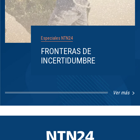
Especiales NTN24
FRONTERAS DE
INCERTIDUMBRE
Ver más
Item
1
of
8