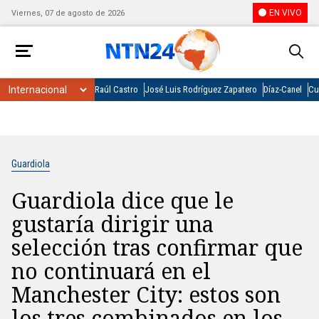
EN VIVO
Viernes, 07 de agosto de 2026
Raúl Castro
José Luis Rodríguez Zapatero
Díaz-Canel
Cu
Guardiola
Guardiola dice que le
gustaría dirigir una
selección tras confirmar que
no continuará en el
Manchester City: estos son
los tres combinados en los