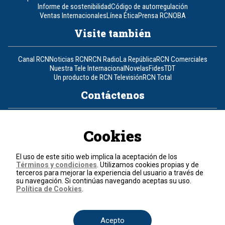
Informe de sostenibilidad
Código de autorregulación
Ventas Internacionales
Línea Ética
Prensa RCN
OBA
Visite también
Canal RCN
Noticias RCN
RCN Radio
La República
RCN Comerciales
Nuestra Tele Internacional
Novelas
Fides
TDT
Un producto de RCN Televisión
RCN Total
Contáctenos
Teléfono
+57 (601) 426 92 92
Cookies
Política de datos personales
Política de cookies
El uso de este sitio web implica la aceptación de los
Términos y condiciones
Términos y condiciones
. Utilizamos cookies propias y de
terceros para mejorar la experiencia del usuario a través de
su navegación. Si continúas navegando aceptas su uso.
© 2026, RCN Medios.
Política de Cookies
.
Todos los derechos reservados.
Organización Ardila Lülle - www.oal.com.co
Acepto