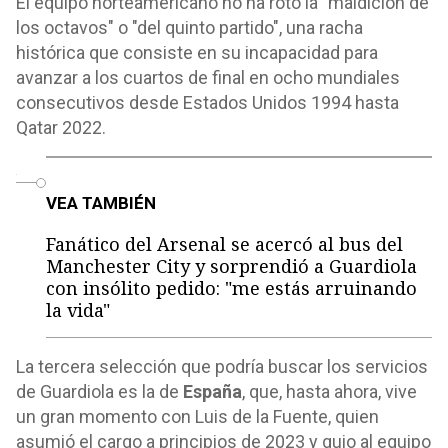
El equipo norteamericano no ha roto la "maldición de
los octavos" o "del quinto partido", una racha
histórica que consiste en su incapacidad para
avanzar a los cuartos de final en ocho mundiales
consecutivos desde Estados Unidos 1994 hasta
Qatar 2022.
o
VEA TAMBIÉN
Fanático del Arsenal se acercó al bus del
Manchester City y sorprendió a Guardiola
con insólito pedido: "me estás arruinando
la vida"
La tercera selección que podría buscar los servicios
de Guardiola es la de
España
, que, hasta ahora, vive
un gran momento con Luis de la Fuente, quien
asumió el cargo a principios de 2023 y guio al equipo