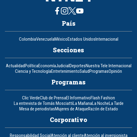
País
Colombia
Venezuela
México
Estados Unidos
Internacional
Secciones
Actualidad
Política
Economía
Judicial
Deportes
Nuestra Tele Internacional
Ciencia y Tecnología
Entretenimiento
Salud
Programas
Opinión
Programas
Clic Verde
Club de Prensa
El Informativo
Flash Fashion
La entrevista de Tomás Mosciatti
La Mañana
La Noche
La Tarde
Mesa de periodistas
Mujeres de Ataque
Razón de Estado
Corporativo
Responsabilidad Social
Atención al cliente
Atención al inversionista