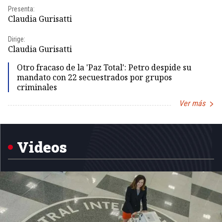
Presenta:
Pr
Claudia Gurisatti
Id
Dirige:
Dir
Claudia Gurisatti
Id
Otro fracaso de la 'Paz Total': Petro despide su
mandato con 22 secuestrados por grupos
criminales
Ver más
Item
1
of
5
Videos