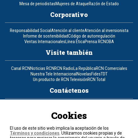
Mesa de periodistas
Mujeres de Ataque
Razón de Estado
Corporativo
Responsabilidad Social
Atención al cliente
Atención al inversionista
Informe de sostenibilidad
Código de autorregulación
Ventas Internacionales
Línea Ética
Prensa RCN
OBA
Visite también
Canal RCN
Noticias RCN
RCN Radio
La República
RCN Comerciales
Nuestra Tele Internacional
Novelas
Fides
TDT
Un producto de RCN Televisión
RCN Total
Contáctenos
Teléfono
+57 (601) 426 92 92
Cookies
Política de datos personales
Política de cookies
El uso de este sitio web implica la aceptación de los
Términos y condiciones
Términos y condiciones
. Utilizamos cookies propias y de