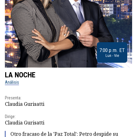
7:00 p.m. ET
Lun - Vie
LA NOCHE
L
Análisis
No
Presenta:
Pr
Claudia Gurisatti
Id
Dirige:
Dir
Claudia Gurisatti
Id
Otro fracaso de la 'Paz Total': Petro despide su