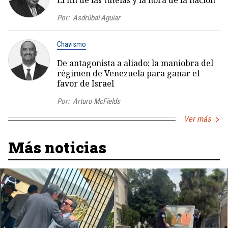
El fin de las tutelas y la hora de la nación
Por:
Asdrúbal Aguiar
Chavismo
De antagonista a aliado: la maniobra del
régimen de Venezuela para ganar el
favor de Israel
Por:
Arturo McFields
Ver más
Más noticias