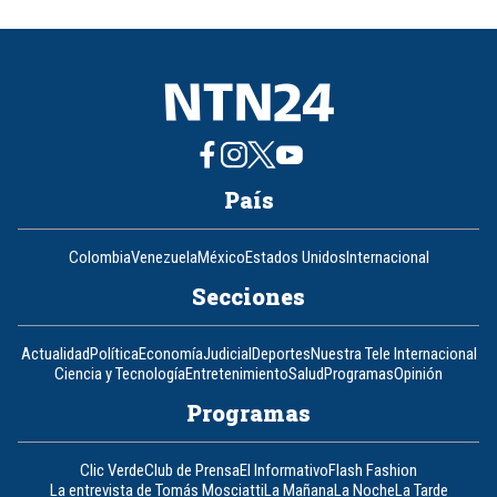
of
8
País
Colombia
Venezuela
México
Estados Unidos
Internacional
Secciones
Actualidad
Política
Economía
Judicial
Deportes
Nuestra Tele Internacional
Ciencia y Tecnología
Entretenimiento
Salud
Programas
Opinión
Programas
Clic Verde
Club de Prensa
El Informativo
Flash Fashion
La entrevista de Tomás Mosciatti
La Mañana
La Noche
La Tarde