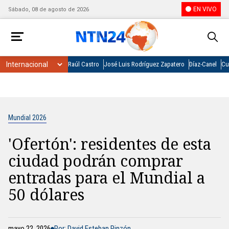
EN VIVO
Sábado, 08 de agosto de 2026
Raúl Castro
José Luis Rodríguez Zapatero
Díaz-Canel
Cu
Mundial 2026
'Ofertón': residentes de esta
ciudad podrán comprar
entradas para el Mundial a
50 dólares
mayo 22, 2026
Por: David Esteban Pinzón