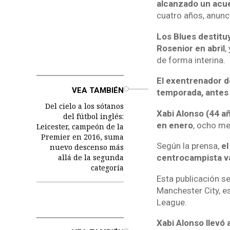
alcanzado un acue
cuatro años, anunci
Los Blues destituy
Rosenior en abril
,
de forma interina.
El exentrenador de
o
VEA TAMBIÉN
temporada, antes 
Del cielo a los sótanos
Xabi Alonso (44 añ
del fútbol inglés:
en enero
, ocho me
Leicester, campeón de la
Premier en 2016, suma
Según la prensa,
el
nuevo descenso más
allá de la segunda
centrocampista v
categoría
Esta publicación se
Manchester City, e
League.
Xabi Alonso llevó 
o