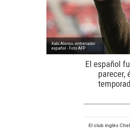
Xabi Alonso, entrenador
español - Foto AFP
El español fu
parecer, 
temporada
El club inglés Ch