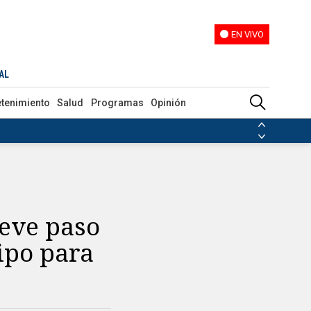
EN VIVO
EN VIVO
a
AL
etenimiento
Salud
Programas
Opinión
ias de las FARC
ezuela
Nicolás Maduro
Disidencias de las FARC
 en Venezuela
Nicolás Maduro
reve paso
ipo para