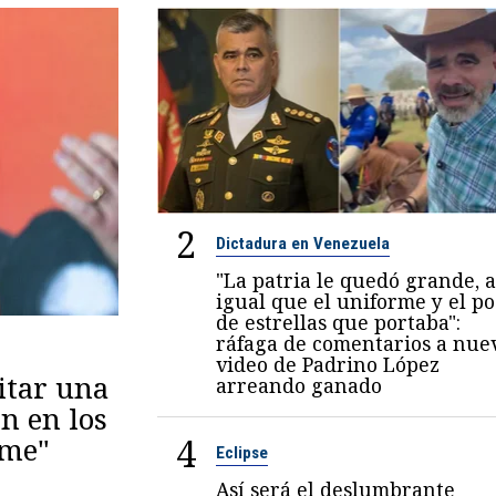
2
Dictadura en Venezuela
"La patria le quedó grande, a
igual que el uniforme y el p
de estrellas que portaba":
ráfaga de comentarios a nue
video de Padrino López
itar una
arreando ganado
n en los
4
eme"
Eclipse
Así será el deslumbrante