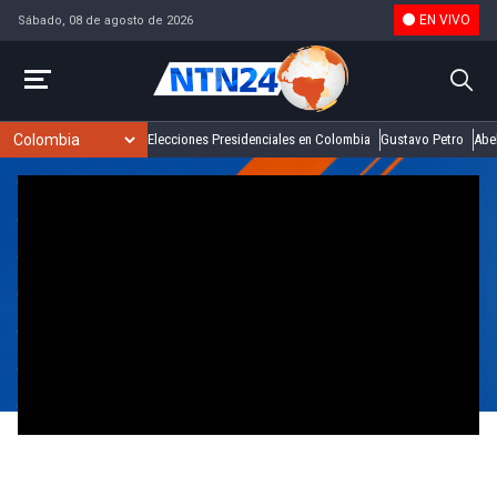
EN VIVO
Sábado, 08 de agosto de 2026
Elecciones Presidenciales en Colombia
Gustavo Petro
Abel