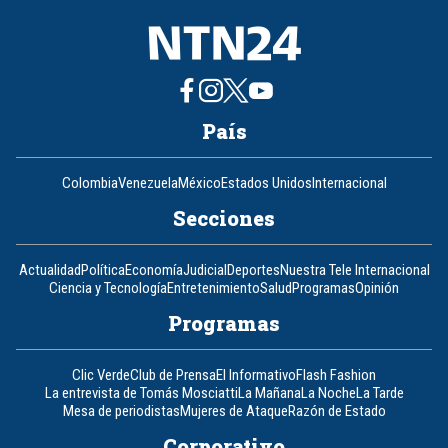
País
Colombia
Venezuela
México
Estados Unidos
Internacional
Secciones
Actualidad
Política
Economía
Judicial
Deportes
Nuestra Tele Internacional
Ciencia y Tecnología
Entretenimiento
Salud
Programas
Opinión
Programas
Clic Verde
Club de Prensa
El Informativo
Flash Fashion
La entrevista de Tomás Mosciatti
La Mañana
La Noche
La Tarde
Mesa de periodistas
Mujeres de Ataque
Razón de Estado
Corporativo