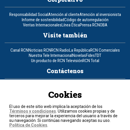
Responsabilidad Social
Atención al cliente
Atención al inversionista
Informe de sostenibilidad
Código de autorregulación
Ventas Internacionales
Línea Ética
Prensa RCN
OBA
Visite también
Canal RCN
Noticias RCN
RCN Radio
La República
RCN Comerciales
Nuestra Tele Internacional
Novelas
Fides
TDT
Un producto de RCN Televisión
RCN Total
Contáctenos
Teléfono
+57 (601) 426 92 92
Cookies
Política de datos personales
Política de cookies
El uso de este sitio web implica la aceptación de los
Términos y condiciones
Términos y condiciones
. Utilizamos cookies propias y de
terceros para mejorar la experiencia del usuario a través de
su navegación. Si continúas navegando aceptas su uso.
© 2026, RCN Medios.
Política de Cookies
.
Todos los derechos reservados.