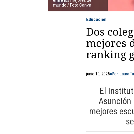
entre los mejores del
mundo / Foto Canva
Educación
Dos coleg
mejores 
ranking g
junio 19, 2025
Por: Laura T
El Instit
Asunción 
mejores escu
se