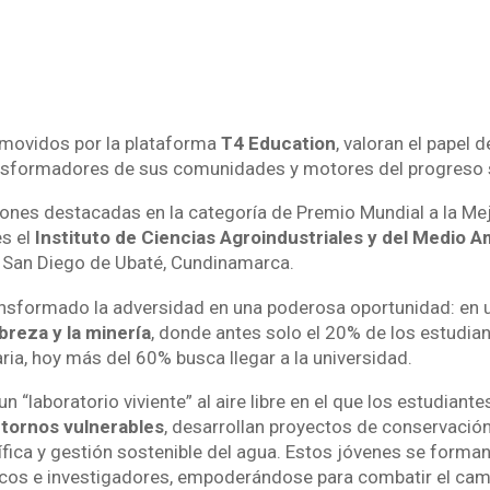
omovidos por la plataforma
T
4 Education
, valoran el papel 
sformadores de sus comunidades y motores del progreso s
ciones destacadas en la categoría de Premio Mundial a la Me
s el
Instituto de Ciencias Agroindustriales y del Medio 
e San Diego de Ubaté, Cundinamarca.
ansformado la adversidad en una poderosa oportunidad: en
breza y la minería
, donde antes solo el 20% de los estudian
ia, hoy más del 60% busca llegar a la universidad.
n “laboratorio viviente” al aire libre en el que los estudiant
tornos vulnerables
, desarrollan proyectos de conservación
tífica y gestión sostenible del agua. Estos jóvenes se form
nicos e investigadores, empoderándose para combatir el cam