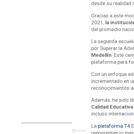
desde su realidad l
Gracias a este mod
2021,
la instituci
del promedio nacio
La segunda escuela
por Superar la Adv
Medellín
. Este cen
plataforma para for
Con un enfoque ed
incrementado en un 
reconocimientos 
Además, ha sido d
Calidad Educativa
incluso internacion
La
plataforma T4
E
o
representan lo mej