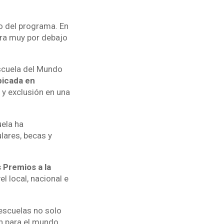
o del programa. En
fra muy por debajo
scuela del Mundo
bicada en
 y exclusión en una
uela ha
lares, becas y
 Premios a la
l local, nacional e
escuelas no solo
ón para el mundo