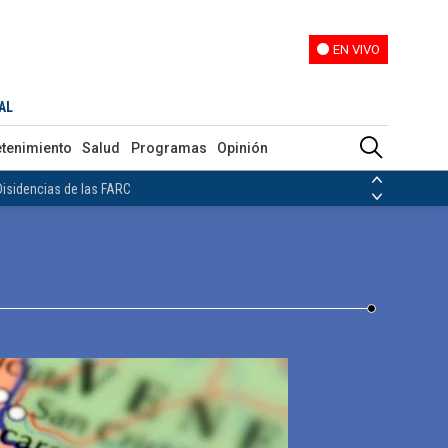
EN VIVO
EN VIVO
AL
ias de las FARC
etenimiento
Salud
Programas
Opinión
ezuela
Nicolás Maduro
Disidencias de las FARC
 en Venezuela
Nicolás Maduro