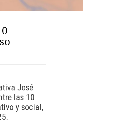
10
so
ativa José
tre las 10
ivo y social,
25.