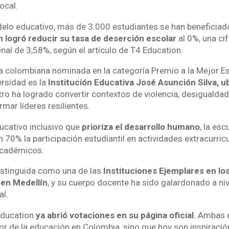
ocal.
elo educativo, más de 3.000 estudiantes se han beneficiad
ón logró reducir su tasa de deserción escolar
al 0%, una ci
nal de 3,58%, según el artículo de T4 Education.
 colombiana nominada en la categoría Premio a la Mejor E
ersidad es la
Institución Educativa José Asunción Silva, u
tro ha logrado convertir contextos de violencia, desigualdad
mar líderes resilientes.
ucativo inclusivo que
prioriza el desarrollo humano
, la esc
70% la participación estudiantil en actividades extracurricu
académicos.
istinguida como una de las
Instituciones Ejemplares en los
 en Medellín
, y su cuerpo docente ha sido galardonado a nive
al.
ducation
ya abrió votaciones en su página oficial
. Ambas 
or de la educación en Colombia, sino que hoy son inspiraci