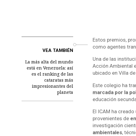
Estos premios, pr
o
como agentes tran
VEA TAMBIÉN
Una de las institu
La más alta del mundo
Acción Ambiental e
está en Venezuela: así
ubicado en Villa d
es el ranking de las
cataratas más
Este colegio ha tr
impresionantes del
marcada por la po
planeta
educación secundar
El ICAM ha creado u
provenientes de
en
investigación cien
ambientales
, téc