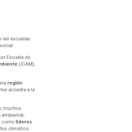
de las escuelas
ocial.
jor Escuela de
Ambiente
(ICAM),
 una
región
tes accedía a la
es, muchos
 ambiental,
an como
líderes
bio climático