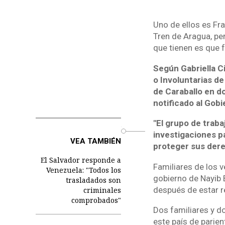
Uno de ellos es Fra
Tren de Aragua, pe
que tienen es que 
Según Gabriella C
o Involuntarias de
de Caraballo en d
notificado al Gob
"El grupo de trab
o
investigaciones p
VEA TAMBIÉN
proteger sus der
El Salvador responde a
Familiares de los 
Venezuela: "Todos los
gobierno de Nayib B
trasladados son
después de estar r
criminales
comprobados"
Dos familiares y do
este país de parie