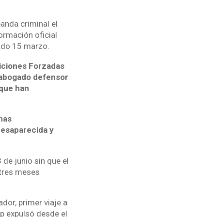
anda criminal el
ormación oficial
sado 15 marzo.
riciones Forzadas
, abogado defensor
 que han
nas
desaparecida y
de junio sin que el
 tres meses
dor, primer viaje a
p expulsó desde el