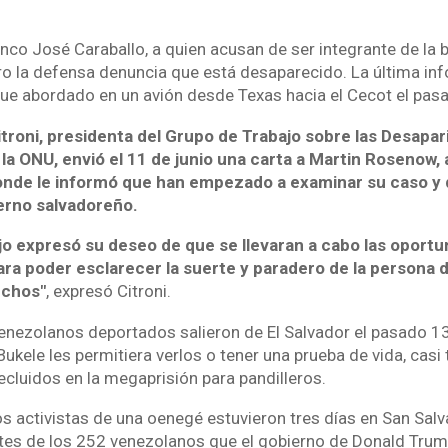
nco José Caraballo, a quien acusan de ser integrante de la b
ro la defensa denuncia que está desaparecido. La última inf
fue abordado en un avión desde Texas hacia el Cecot el pa
itroni, presidenta del Grupo de Trabajo sobre las Desapa
 la ONU, envió el 11 de junio una carta a Martin Rosenow
onde le informó que han empezado a examinar su caso y
ierno salvadoreño.
ajo expresó su deseo de que se llevaran a cabo las oportu
ara poder esclarecer la suerte y paradero de la persona 
echos"
, expresó Citroni.
venezolanos deportados salieron de El Salvador el pasado 13 
ukele les permitiera verlos o tener una prueba de vida, casi
ecluidos en la megaprisión para pandilleros.
s activistas de una oenegé estuvieron tres días en San Salva
ntes de los 252 venezolanos que el gobierno de Donald Trum