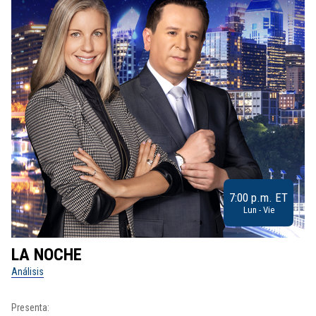
7:00 p.m. ET
Lun - Vie
LA NOCHE
L
Análisis
No
Presenta:
Pr