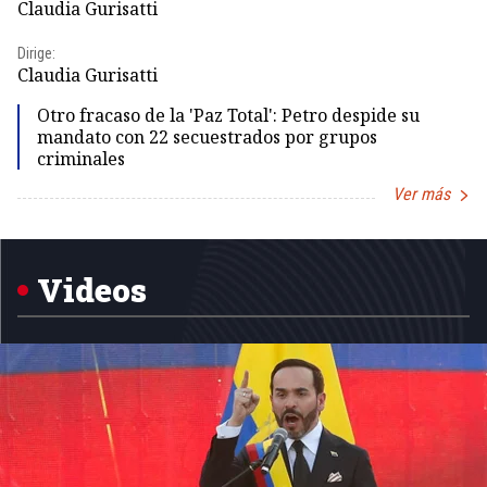
Claudia Gurisatti
Id
Dirige:
Dir
Claudia Gurisatti
Id
Otro fracaso de la 'Paz Total': Petro despide su
mandato con 22 secuestrados por grupos
criminales
Ver más
Item
1
of
5
Videos