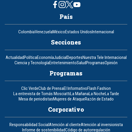
País
Colombia
Venezuela
México
Estados Unidos
Internacional
Secciones
Actualidad
Política
Economía
Judicial
Deportes
Nuestra Tele Internacional
Ciencia y Tecnología
Entretenimiento
Salud
Programas
Opinión
Programas
Clic Verde
Club de Prensa
El Informativo
Flash Fashion
La entrevista de Tomás Mosciatti
La Mañana
La Noche
La Tarde
Mesa de periodistas
Mujeres de Ataque
Razón de Estado
Corporativo
Responsabilidad Social
Atención al cliente
Atención al inversionista
Informe de sostenibilidad
Código de autorregulación