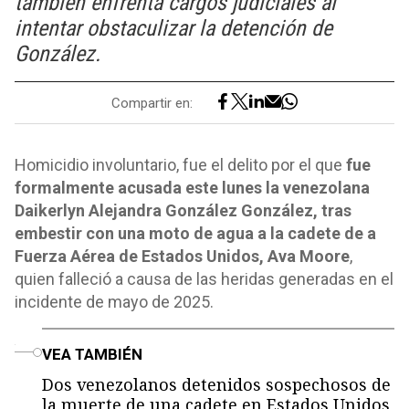
también enfrenta cargos judiciales al
intentar obstaculizar la detención de
González.
Compartir en:
Homicidio involuntario, fue el delito por el que
fue
formalmente acusada este lunes la venezolana
Daikerlyn Alejandra González González, tras
embestir con una moto de agua a la cadete de a
Fuerza Aérea de Estados Unidos, Ava Moore
,
quien falleció a causa de las heridas generadas en el
incidente de mayo de 2025.
o
VEA TAMBIÉN
Dos venezolanos detenidos sospechosos de
la muerte de una cadete en Estados Unidos