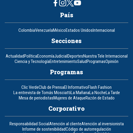
País
Colombia
Venezuela
México
Estados Unidos
Internacional
Secciones
Actualidad
Política
Economía
Judicial
Deportes
Nuestra Tele Internacional
Ciencia y Tecnología
Entretenimiento
Salud
Programas
Opinión
Programas
Clic Verde
Club de Prensa
El Informativo
Flash Fashion
La entrevista de Tomás Mosciatti
La Mañana
La Noche
La Tarde
Mesa de periodistas
Mujeres de Ataque
Razón de Estado
Corporativo
Responsabilidad Social
Atención al cliente
Atención al inversionista
Informe de sostenibilidad
Código de autorregulación