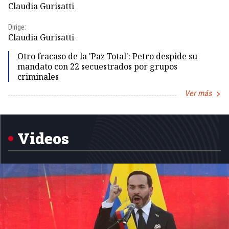
Claudia Gurisatti
Id
Dirige:
Dir
Claudia Gurisatti
Id
Otro fracaso de la 'Paz Total': Petro despide su
mandato con 22 secuestrados por grupos
criminales
Ver más
Item
1
of
5
Videos