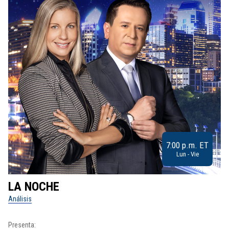
7:00 p.m. ET
Lun - Vie
LA NOCHE
L
Análisis
No
Presenta:
Pr