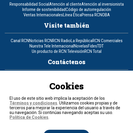
Responsabilidad Social
Atención al cliente
Atención al inversionista
Informe de sostenibilidad
Código de autorregulación
Ventas Internacionales
Línea Ética
Prensa RCN
OBA
Visite también
Canal RCN
Noticias RCN
RCN Radio
La República
RCN Comerciales
Nuestra Tele Internacional
Novelas
Fides
TDT
Un producto de RCN Televisión
RCN Total
Contáctenos
Teléfono
+57 (601) 426 92 92
Cookies
Política de datos personales
Política de cookies
El uso de este sitio web implica la aceptación de los
Términos y condiciones
Términos y condiciones
. Utilizamos cookies propias y de
terceros para mejorar la experiencia del usuario a través de
su navegación. Si continúas navegando aceptas su uso.
© 2026, RCN Medios.
Política de Cookies
.
Todos los derechos reservados.
Organización Ardila Lülle - www.oal.com.co