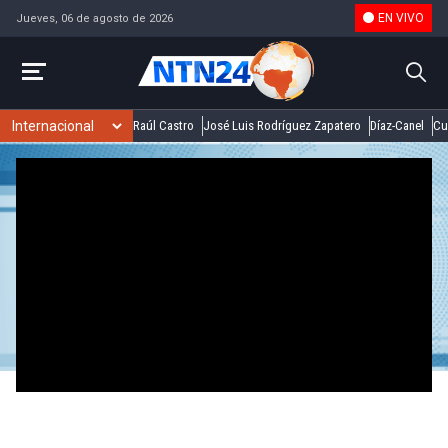
EN VIVO
Jueves, 06 de agosto de 2026
Raúl Castro
José Luis Rodríguez Zapatero
Díaz-Canel
Cu