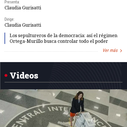
Presenta:
Pr
Claudia Gurisatti
Id
Dirige:
Dir
Claudia Gurisatti
Id
Los sepultureros de la democracia: así el régimen
Ortega-Murillo busca controlar todo el poder
Ver más
Item
1
of
5
Videos