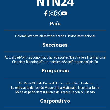
País
Colombia
Venezuela
México
Estados Unidos
Internacional
Secciones
Actualidad
Política
Economía
Judicial
Deportes
Nuestra Tele Internacional
Ciencia y Tecnología
Entretenimiento
Salud
Programas
Opinión
Programas
Clic Verde
Club de Prensa
El Informativo
Flash Fashion
La entrevista de Tomás Mosciatti
La Mañana
La Noche
La Tarde
Mesa de periodistas
Mujeres de Ataque
Razón de Estado
Corporativo