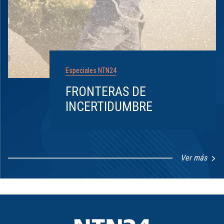
Especiales NTN24
FRONTERAS DE
INCERTIDUMBRE
Ver más
Item
1
of
8