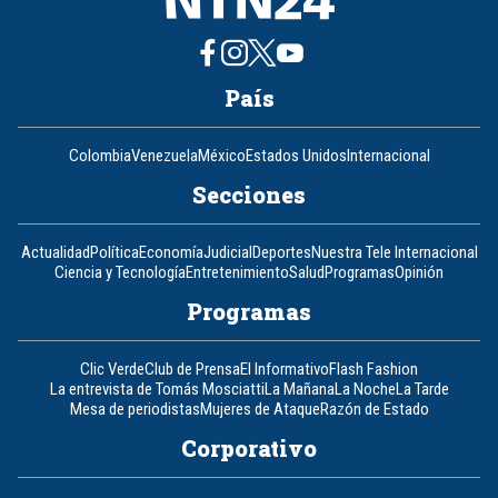
País
Colombia
Venezuela
México
Estados Unidos
Internacional
Secciones
Actualidad
Política
Economía
Judicial
Deportes
Nuestra Tele Internacional
Ciencia y Tecnología
Entretenimiento
Salud
Programas
Opinión
Programas
Clic Verde
Club de Prensa
El Informativo
Flash Fashion
La entrevista de Tomás Mosciatti
La Mañana
La Noche
La Tarde
Mesa de periodistas
Mujeres de Ataque
Razón de Estado
Corporativo