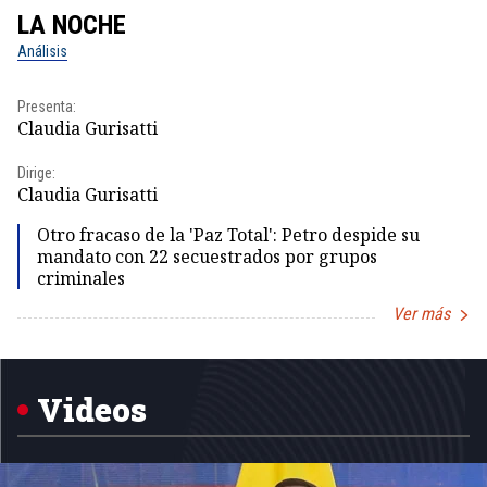
LA NOCHE
L
Análisis
No
Presenta:
Pr
Claudia Gurisatti
Id
Dirige:
Dir
Claudia Gurisatti
Id
Otro fracaso de la 'Paz Total': Petro despide su
mandato con 22 secuestrados por grupos
criminales
Ver más
Item
1
of
5
Videos