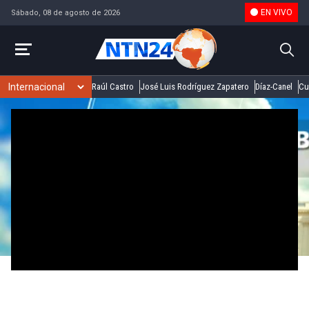
EN VIVO
Sábado, 08 de agosto de 2026
Raúl Castro
José Luis Rodríguez Zapatero
Díaz-Canel
Cu