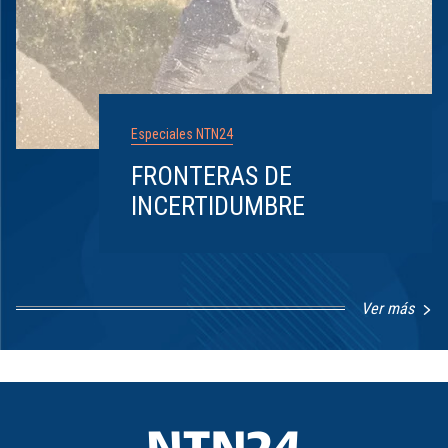
Especiales NTN24
FRONTERAS DE
INCERTIDUMBRE
Ver más
Item
1
of
8