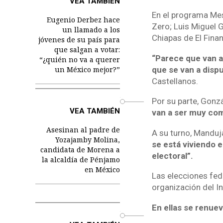
VEA TAMBIÉN
En el programa Mes
Eugenio Derbez hace
Zero; Luis Miguel G
un llamado a los
Chiapas de El Finan
jóvenes de su país para
que salgan a votar:
“Parece que van a
“¿quién no va a querer
que se van a disp
un México mejor?”
Castellanos.
Por su parte, Gonz
o
VEA TAMBIÉN
van a ser muy com
Asesinan al padre de
A su turno, Manduj
Yozajamby Molina,
se está viviendo e
candidata de Morena a
electoral”.
la alcaldía de Pénjamo
en México
Las elecciones fed
organización del In
En ellas se renuev
o