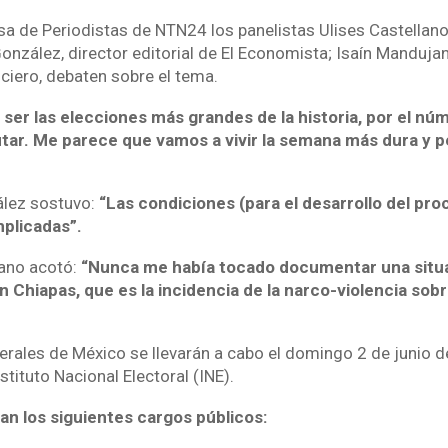
a de Periodistas de NTN24 los panelistas Ulises Castellano
onzález, director editorial de El Economista; Isaín Manduja
ciero, debaten sobre el tema.
 ser las elecciones más grandes de la historia, por el nú
utar. Me parece que vamos a vivir la semana más dura y p
ález sostuvo:
“Las condiciones (para el desarrollo del pro
plicadas”.
ano acotó:
“Nunca me había tocado documentar una situ
n Chiapas, que es la incidencia de la narco-violencia so
erales de México se llevarán a cabo el domingo 2 de junio d
stituto Nacional Electoral (INE).
an los siguientes cargos públicos: