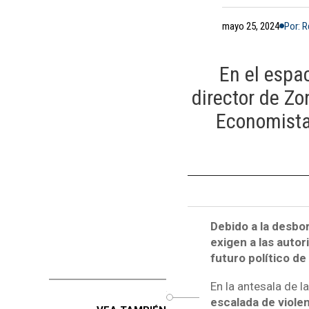
mayo 25, 2024
Por: 
En el espac
director de Zo
Economista
Debido a la desbor
exigen a las autor
futuro político de
En la antesala de l
o
escalada de violen