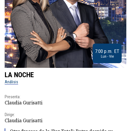
7:00 p.m. ET
Lun - Vie
LA NOCHE
L
Análisis
No
Presenta:
Pr
Claudia Gurisatti
Id
Dirige:
Dir
Claudia Gurisatti
Id