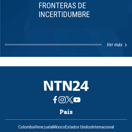
FRONTERAS DE
INCERTIDUMBRE
Ver más
Item
1
of
8
País
Colombia
Venezuela
México
Estados Unidos
Internacional