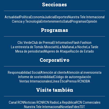
Secciones
Actualidad
Política
Economía
Judicial
Deportes
Nuestra Tele Internacional
Ciencia y Tecnología
Entretenimiento
Salud
Programas
Opinión
Programas
Clic Verde
Club de Prensa
El Informativo
Flash Fashion
La entrevista de Tomás Mosciatti
La Mañana
La Noche
La Tarde
Mesa de periodistas
Mujeres de Ataque
Razón de Estado
Corporativo
Responsabilidad Social
Atención al cliente
Atención al inversionista
Informe de sostenibilidad
Código de autorregulación
Ventas Internacionales
Línea Ética
Prensa RCN
OBA
Visite también
Canal RCN
Noticias RCN
RCN Radio
La República
RCN Comerciales
Nuestra Tele Internacional
Novelas
Fides
TDT