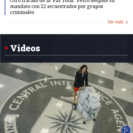
Otro fracaso de la 'Paz Total': Petro despide su
mandato con 22 secuestrados por grupos
criminales
Ver más
Item
1
of
5
Videos